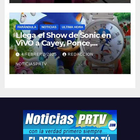
FARÁNDULA
NOTICIAS
ULTIMA HORA
Llega el Show de Sonic en
ViVO a Cayey, Ponce,
Barceloneta y Humacao,
4/FEBRERO/2025
REDACCION
Relojes gratis para el que
compre ahora….
NOTICIASPRTV