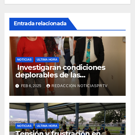
Entrada relacionada
NOTICIAS
ULTIMA HORA
Investigaran condiciones
deplorables de las
facilidades el Departamento
FEB 6, 2025
REDACCION NOTICIASPRTV
de la Salud en Mayagüez
NOTICIAS
ULTIMA HORA
Tensión y frustración en