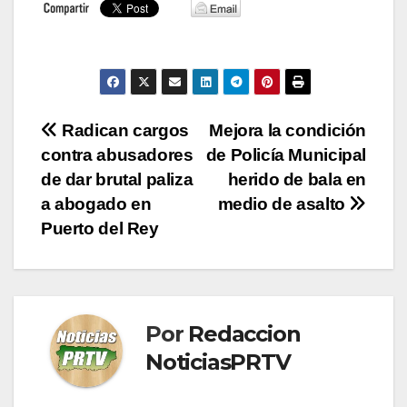
Navegación
Radican cargos
Mejora la condición
contra abusadores
de Policía Municipal
de
de dar brutal paliza
herido de bala en
entradas
a abogado en
medio de asalto
Puerto del Rey
Por
Redaccion
NoticiasPRTV