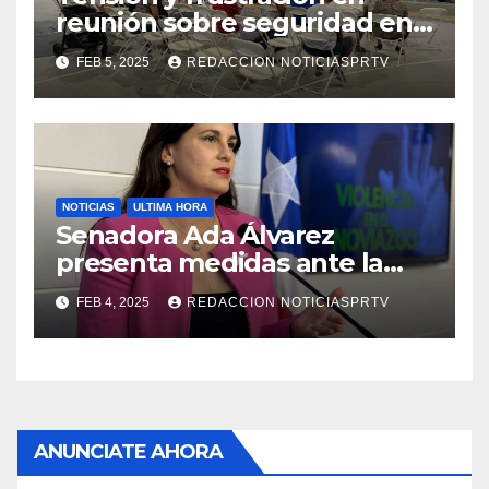
reunión sobre seguridad en
Reparto Metropolitano
FEB 5, 2025
REDACCION NOTICIASPRTV
NOTICIAS
ULTIMA HORA
Senadora Ada Álvarez
presenta medidas ante la
violencia en el noviazgo
FEB 4, 2025
REDACCION NOTICIASPRTV
ANUNCIATE AHORA