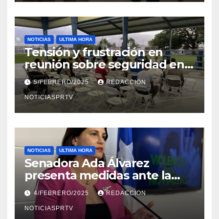
NOTICIAS
ULTIMA HORA
Tensión y frustración en
reunión sobre seguridad en
Reparto Metropolitano
5/FEBRERO/2025
REDACCION
NOTICIASPRTV
NOTICIAS
ULTIMA HORA
Senadora Ada Álvarez
presenta medidas ante la
violencia en el noviazgo
4/FEBRERO/2025
REDACCION
NOTICIASPRTV