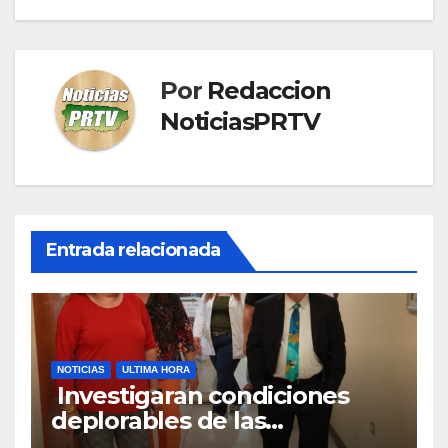
Por
Redaccion
NoticiasPRTV
Entrada relacionada
NOTICIAS
ULTIMA HORA
Investigaran condiciones
deplorables de las
facilidades el Departamento