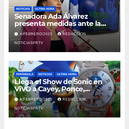
NOTICIAS
ULTIMA HORA
Senadora Ada Álvarez
presenta medidas ante la
violencia en el noviazgo
4/FEBRERO/2025
REDACCION
NOTICIASPRTV
FARÁNDULA
NOTICIAS
ULTIMA HORA
Llega el Show de Sonic en
ViVO a Cayey, Ponce,
Barceloneta y Humacao,
4/FEBRERO/2025
REDACCION
Relojes gratis para el que
compre ahora….
NOTICIASPRTV