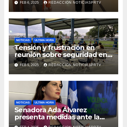
FEB 6, 2025
REDACCION NOTICIASPRTV
de la Salud en Mayagüez
NOTICIAS
ULTIMA HORA
Tensión y frustración en
reunión sobre seguridad en
Reparto Metropolitano
FEB 5, 2025
REDACCION NOTICIASPRTV
NOTICIAS
ULTIMA HORA
Senadora Ada Álvarez
presenta medidas ante la
violencia en el noviazgo