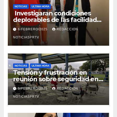
NOTICIAS
ULTIMA HORA
Investigaran condiciones
deplorables de las facilidades
el Departamento de la Salud
6/FEBRERO/2025
REDACCION
en Mayagüez
NOTICIASPRTV
NOTICIAS
ULTIMA HORA
Tensión y frustración en
reunión sobre seguridad en
Reparto Metropolitano
5/FEBRERO/2025
REDACCION
NOTICIASPRTV