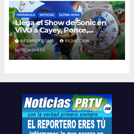
FARÁNDULA
NOTICIAS
ULTIMA HORA
Llega el Show de Sonic en
ViVO a Cayey, Ponce,
Barceloneta y Humacao,
4/FEBRERO/2025
REDACCION
Relojes gratis para el que
compre ahora….
NOTICIASPRTV