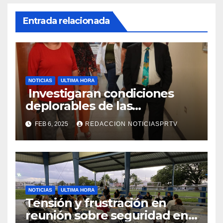
Entrada relacionada
NOTICIAS
ULTIMA HORA
Investigaran condiciones
deplorables de las
facilidades el Departamento
FEB 6, 2025
REDACCION NOTICIASPRTV
de la Salud en Mayagüez
NOTICIAS
ULTIMA HORA
Tensión y frustración en
reunión sobre seguridad en