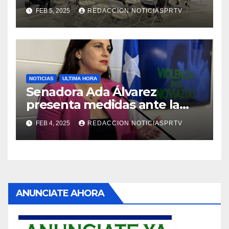
Reparto Metropolitano
FEB 5, 2025
REDACCION NOTICIASPRTV
NOTICIAS
ULTIMA HORA
Senadora Ada Álvarez
presenta medidas ante la
violencia en el noviazgo
FEB 4, 2025
REDACCION NOTICIASPRTV
ANUNCIATE AHORA