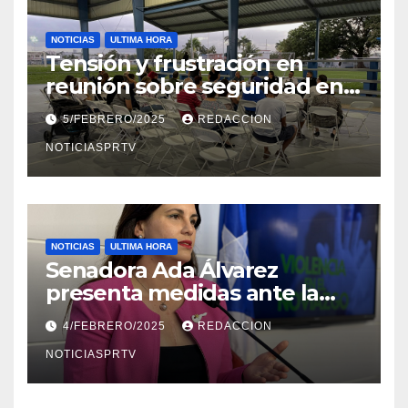
NOTICIAS
ULTIMA HORA
Tensión y frustración en
reunión sobre seguridad en
Reparto Metropolitano
5/FEBRERO/2025
REDACCION
NOTICIASPRTV
NOTICIAS
ULTIMA HORA
Senadora Ada Álvarez
presenta medidas ante la
violencia en el noviazgo
4/FEBRERO/2025
REDACCION
NOTICIASPRTV