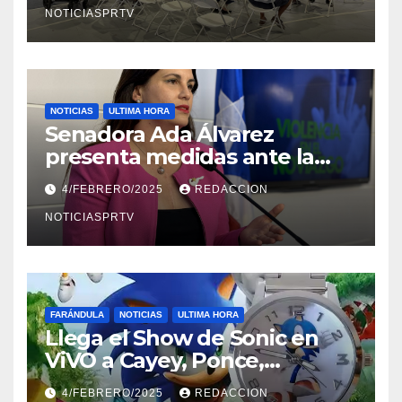
NOTICIASPRTV
NOTICIAS
ULTIMA HORA
Senadora Ada Álvarez
presenta medidas ante la
violencia en el noviazgo
4/FEBRERO/2025
REDACCION
NOTICIASPRTV
FARÁNDULA
NOTICIAS
ULTIMA HORA
Llega el Show de Sonic en
ViVO a Cayey, Ponce,
Barceloneta y Humacao,
4/FEBRERO/2025
REDACCION