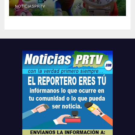
Relojes gratis para el que
compre ahora….
NOTICIASPRTV