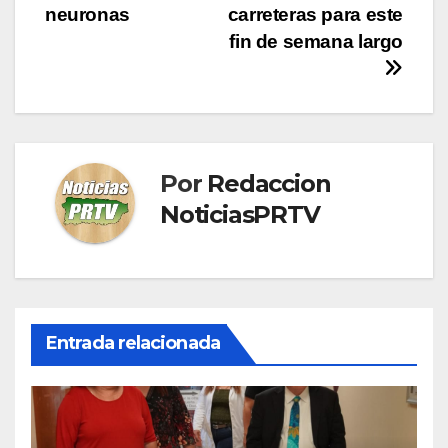
entradas
neuronas
carreteras para este
fin de semana largo
Por
Redaccion
NoticiasPRTV
Entrada relacionada