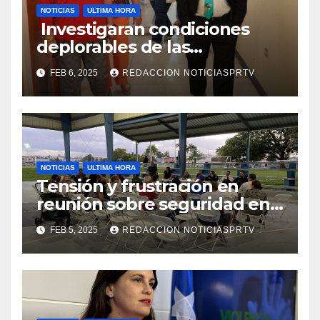
NOTICIAS
ULTIMA HORA
Investigaran condiciones
deplorables de las
facilidades el Departamento
FEB 6, 2025
REDACCION NOTICIASPRTV
de la Salud en Mayagüez
NOTICIAS
ULTIMA HORA
Tensión y frustración en
reunión sobre seguridad en
Reparto Metropolitano
FEB 5, 2025
REDACCION NOTICIASPRTV