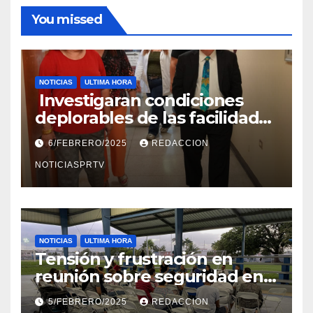
You missed
NOTICIAS
ULTIMA HORA
Investigaran condiciones
deplorables de las facilidades
el Departamento de la Salud
6/FEBRERO/2025
REDACCION
en Mayagüez
NOTICIASPRTV
NOTICIAS
ULTIMA HORA
Tensión y frustración en
reunión sobre seguridad en
Reparto Metropolitano
5/FEBRERO/2025
REDACCION