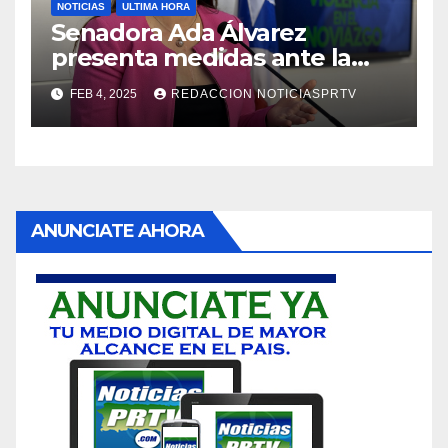
NOTICIAS
ULTIMA HORA
Senadora Ada Álvarez
presenta medidas ante la
violencia en el noviazgo
FEB 4, 2025
REDACCION NOTICIASPRTV
ANUNCIATE AHORA