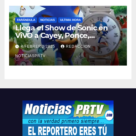
FARÁNDULA
NOTICIAS
ULTIMA HORA
Llega el Show de Sonic en
ViVO a Cayey, Ponce,
Barceloneta y Humacao,
4/FEBRERO/2025
REDACCION
Relojes gratis para el que
compre ahora….
NOTICIASPRTV