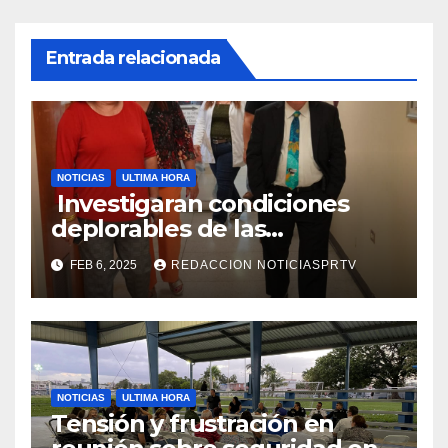
Entrada relacionada
NOTICIAS
ULTIMA HORA
Investigaran condiciones
deplorables de las
facilidades el Departamento
FEB 6, 2025
REDACCION NOTICIASPRTV
de la Salud en Mayagüez
NOTICIAS
ULTIMA HORA
Tensión y frustración en