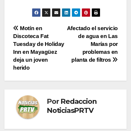
Navegación
Motín en
Afectado el servicio
Discoteca Fat
de agua en Las
de
Tuesday de Holiday
Marías por
entradas
Inn en Mayagüez
problemas en
deja un joven
planta de filtros
herido
Por
Redaccion
NoticiasPRTV