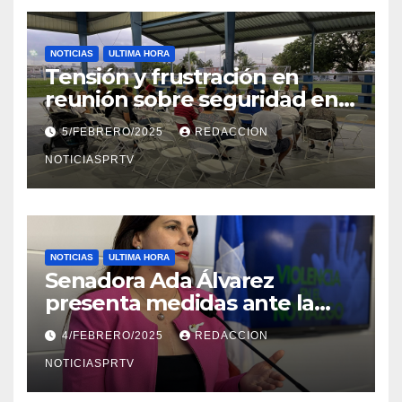
NOTICIAS
ULTIMA HORA
Tensión y frustración en
reunión sobre seguridad en
Reparto Metropolitano
5/FEBRERO/2025
REDACCION
NOTICIASPRTV
NOTICIAS
ULTIMA HORA
Senadora Ada Álvarez
presenta medidas ante la
violencia en el noviazgo
4/FEBRERO/2025
REDACCION
NOTICIASPRTV