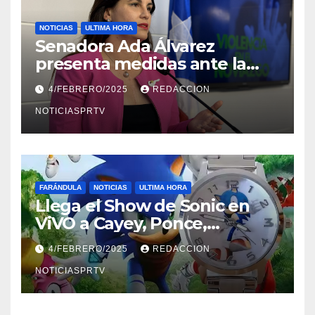
NOTICIAS
ULTIMA HORA
Senadora Ada Álvarez
presenta medidas ante la
violencia en el noviazgo
4/FEBRERO/2025
REDACCION
NOTICIASPRTV
FARÁNDULA
NOTICIAS
ULTIMA HORA
Llega el Show de Sonic en
ViVO a Cayey, Ponce,
Barceloneta y Humacao,
4/FEBRERO/2025
REDACCION
Relojes gratis para el que
compre ahora….
NOTICIASPRTV