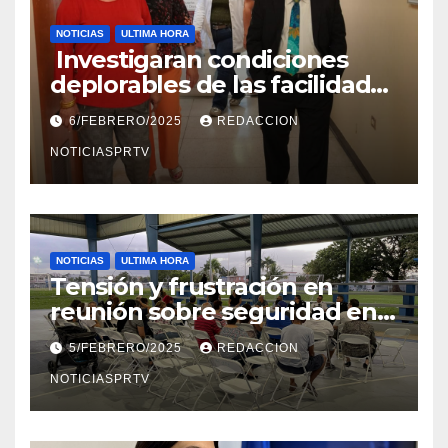
NOTICIAS
ULTIMA HORA
Investigaran condiciones
deplorables de las facilidades
el Departamento de la Salud
6/FEBRERO/2025
REDACCION
en Mayagüez
NOTICIASPRTV
NOTICIAS
ULTIMA HORA
Tensión y frustración en
reunión sobre seguridad en
Reparto Metropolitano
5/FEBRERO/2025
REDACCION
NOTICIASPRTV