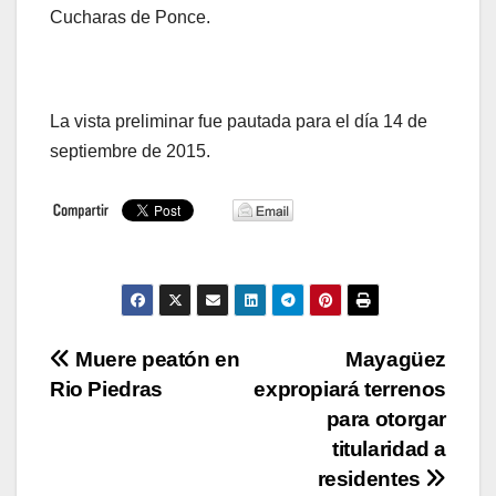
Cucharas de Ponce.
La vista preliminar fue pautada para el día 14 de
septiembre de 2015.
Navegación
Muere peatón en
Mayagüez
Rio Piedras
expropiará terrenos
de
para otorgar
entradas
titularidad a
residentes