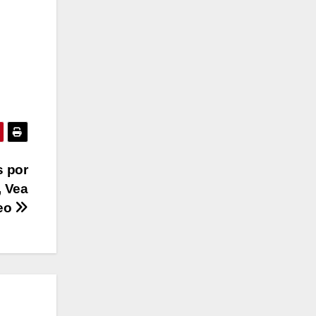
s por
, Vea
deo