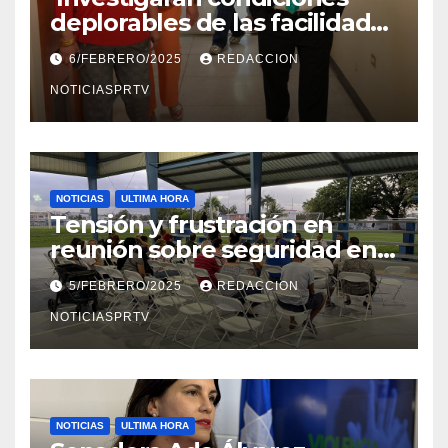
deplorables de las facilidades
el Departamento de la Salud
6/FEBRERO/2025
REDACCION
en Mayagüez
NOTICIASPRTV
NOTICIAS
ULTIMA HORA
Tensión y frustración en
reunión sobre seguridad en
Reparto Metropolitano
5/FEBRERO/2025
REDACCION
NOTICIASPRTV
NOTICIAS
ULTIMA HORA