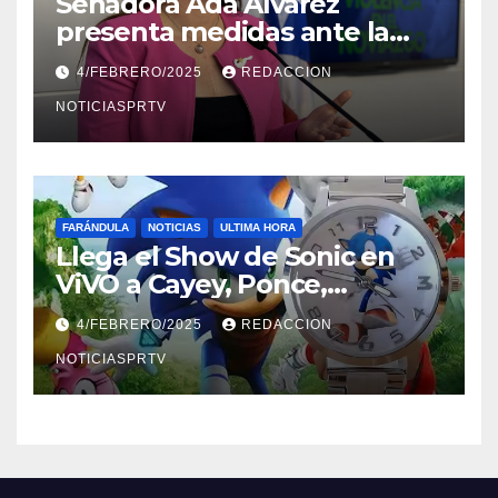
Senadora Ada Álvarez
presenta medidas ante la
violencia en el noviazgo
4/FEBRERO/2025
REDACCION
NOTICIASPRTV
FARÁNDULA
NOTICIAS
ULTIMA HORA
Llega el Show de Sonic en
ViVO a Cayey, Ponce,
Barceloneta y Humacao,
4/FEBRERO/2025
REDACCION
Relojes gratis para el que
compre ahora….
NOTICIASPRTV