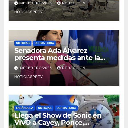
5/FEBRERO/2025
REDACCION
NOTICIASPRTV
NOTICIAS
ULTIMA HORA
Senadora Ada Álvarez
presenta medidas ante la
violencia en el noviazgo
4/FEBRERO/2025
REDACCION
NOTICIASPRTV
FARÁNDULA
NOTICIAS
ULTIMA HORA
Llega el Show de Sonic en
ViVO a Cayey, Ponce,