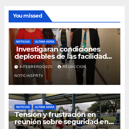
You missed
NOTICIAS
ULTIMA HORA
Investigaran condiciones
deplorables de las facilidades
el Departamento de la Salud
6/FEBRERO/2025
REDACCION
en Mayagüez
NOTICIASPRTV
NOTICIAS
ULTIMA HORA
Tensión y frustración en
reunión sobre seguridad en
Reparto Metropolitano