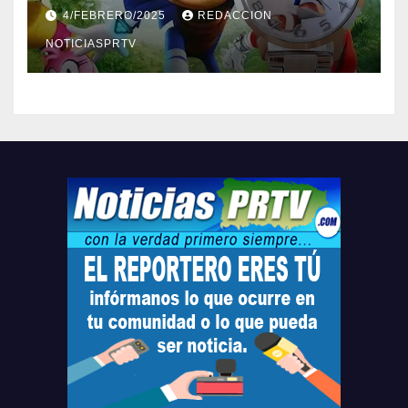
Barceloneta y Humacao,
4/FEBRERO/2025
REDACCION
Relojes gratis para el que
compre ahora….
NOTICIASPRTV