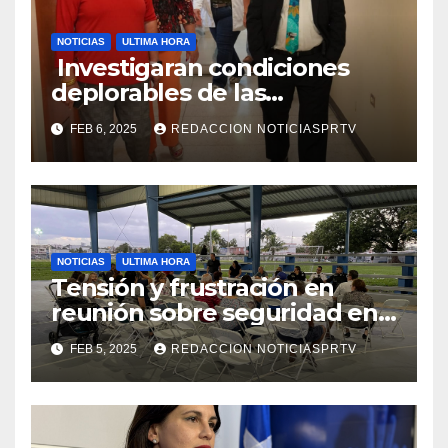
NOTICIAS
ULTIMA HORA
Investigaran condiciones
deplorables de las
facilidades el Departamento
FEB 6, 2025
REDACCION NOTICIASPRTV
de la Salud en Mayagüez
NOTICIAS
ULTIMA HORA
Tensión y frustración en
reunión sobre seguridad en
Reparto Metropolitano
FEB 5, 2025
REDACCION NOTICIASPRTV