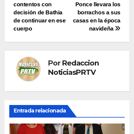
contentos con
Ponce llevara los
de
decisión de Bathia
borrachos a sus
entradas
de continuar en ese
casas en la época
cuerpo
navideña
Por
Redaccion
NoticiasPRTV
Entrada relacionada