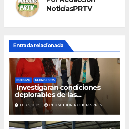
NoticiasPRTV
Entrada relacionada
NOTICIAS
ULTIMA HORA
Investigaran condiciones
deplorables de las
facilidades el Departamento
FEB 6, 2025
REDACCION NOTICIASPRTV
de la Salud en Mayagüez