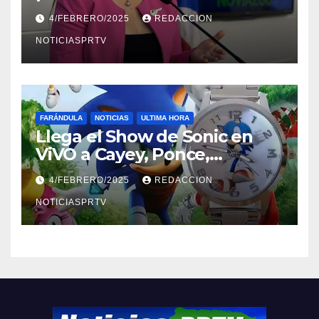
violencia en el noviazgo
4/FEBRERO/2025
REDACCION
NOTICIASPRTV
FARÁNDULA
NOTICIAS
ULTIMA HORA
Llega el Show de Sonic en
ViVO a Cayey, Ponce,
Barceloneta y Humacao,
4/FEBRERO/2025
REDACCION
Relojes gratis para el que
compre ahora….
NOTICIASPRTV