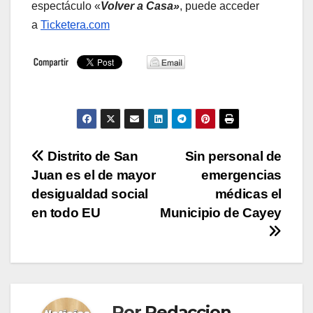
espectáculo «
Volver a Casa»
, puede acceder
a
Ticketera.com
Navegación
Distrito de San
Sin personal de
Juan es el de mayor
emergencias
de
desigualdad social
médicas el
entradas
en todo EU
Municipio de Cayey
Por
Redaccion