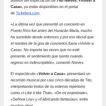
boletos del espectáculo de
Tito Nieves, «Volver a
Casa»,
ya están disponibles en el portal
de
Ticketera.com
.
«
La última vez que presenté un concierto en
Puerto Rico fue antes del Huracán María, mucho
ha sucedido desde entonces y por eso decidí que
el nombre de la gira de conciertos fuera «Volver a
Casa». No importa las veces que no esté
presente, el sentimiento que siento cuando
regreso en indescriptible», comentó Nieves.
El espectáculo «
Volver a Casa»
, presentará un
recorrido musical por casi cinco décadas de Tito,
interpretando éxitos de su extenso repertorio
como
«I Like it like That», «De mi enamórate»,
«Señora Ley» y
«Fabricando fantasías»,
entre
muchos otros.