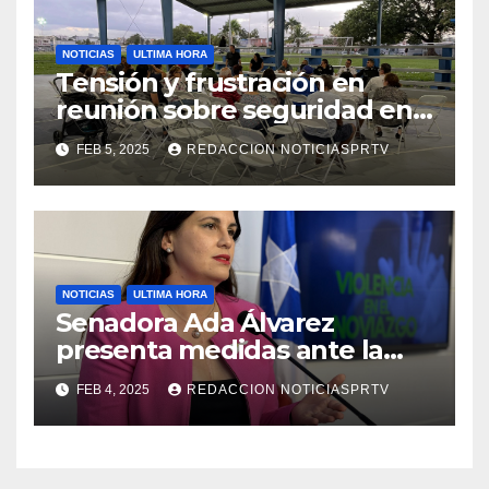
NOTICIAS
ULTIMA HORA
Tensión y frustración en
reunión sobre seguridad en
Reparto Metropolitano
FEB 5, 2025
REDACCION NOTICIASPRTV
NOTICIAS
ULTIMA HORA
Senadora Ada Álvarez
presenta medidas ante la
violencia en el noviazgo
FEB 4, 2025
REDACCION NOTICIASPRTV