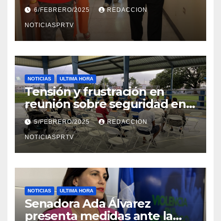
el Departamento de la Salud
6/FEBRERO/2025
REDACCION
en Mayagüez
NOTICIASPRTV
NOTICIAS
ULTIMA HORA
Tensión y frustración en
reunión sobre seguridad en
Reparto Metropolitano
5/FEBRERO/2025
REDACCION
NOTICIASPRTV
NOTICIAS
ULTIMA HORA
Senadora Ada Álvarez
presenta medidas ante la