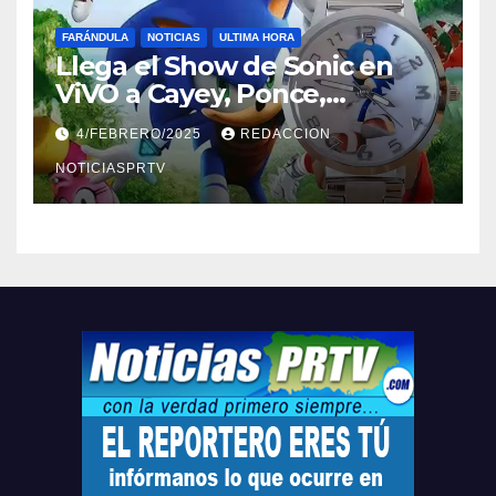
FARÁNDULA
NOTICIAS
ULTIMA HORA
Llega el Show de Sonic en
ViVO a Cayey, Ponce,
Barceloneta y Humacao,
4/FEBRERO/2025
REDACCION
Relojes gratis para el que
compre ahora….
NOTICIASPRTV