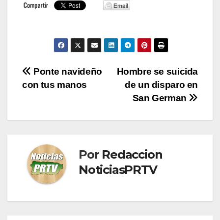
Navegación
Ponte navideño
Hombre se suicida
con tus manos
de un disparo en
de
San German
entradas
Por
Redaccion
NoticiasPRTV