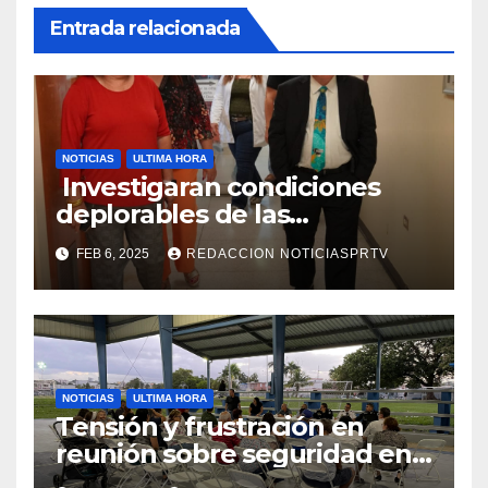
Entrada relacionada
NOTICIAS
ULTIMA HORA
Investigaran condiciones
deplorables de las
facilidades el Departamento
FEB 6, 2025
REDACCION NOTICIASPRTV
de la Salud en Mayagüez
NOTICIAS
ULTIMA HORA
Tensión y frustración en
reunión sobre seguridad en
Reparto Metropolitano