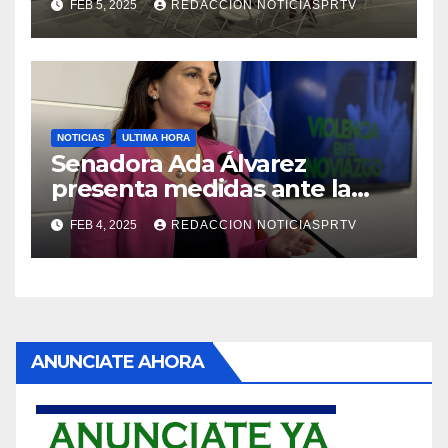
FEB 5, 2025
REDACCION NOTICIASPRTV
NOTICIAS
ULTIMA HORA
Senadora Ada Álvarez
presenta medidas ante la
violencia en el noviazgo
FEB 4, 2025
REDACCION NOTICIASPRTV
ANUNCIATE AHORA