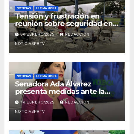
NOTICIAS
ULTIMA HORA
Tensión y frustración en
reunión sobre seguridad en
Reparto Metropolitano
5/FEBRERO/2025
REDACCION
NOTICIASPRTV
NOTICIAS
ULTIMA HORA
Senadora Ada Álvarez
presenta medidas ante la
violencia en el noviazgo
4/FEBRERO/2025
REDACCION
NOTICIASPRTV