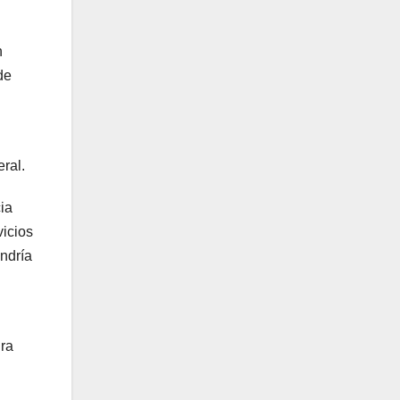
n
de
ral.
ia
vicios
ondría
ura