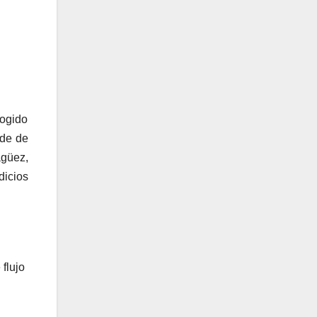
cogido
lde de
agüez,
dicios
flujo