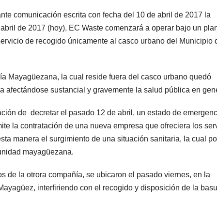
te comunicación escrita con fecha del 10 de abril de 2017 la
abril de 2017 (hoy), EC Waste comenzará a operar bajo un pla
 servicio de recogido únicamente al casco urbano del Municipio 
nía Mayagüezana, la cual reside fuera del casco urbano quedó
ura afectándose sustancial y gravemente la salud pública en gene
igación de decretar el pasado 12 de abril, un estado de emergenc
te la contratación de una nueva empresa que ofreciera los ser
sta manera el surgimiento de una situación sanitaria, la cual p
omunidad mayagüezana.
 de la otrora compañía, se ubicaron el pasado viernes, en la
ayagüez, interfiriendo con el recogido y disposición de la bas