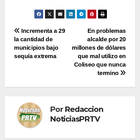
Navegación
Incrementa a 29
En problemas
la cantidad de
alcalde por 20
de
municipios bajo
millones de dólares
entradas
sequía extrema
que mal utilizo en
Coliseo que nunca
termino
Por
Redaccion
NoticiasPRTV