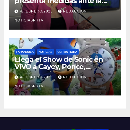
presenta medidas ante la
violencia en el noviazgo
4/FEBRERO/2025
REDACCION
NOTICIASPRTV
FARÁNDULA
NOTICIAS
ULTIMA HORA
Llega el Show de Sonic en
ViVO a Cayey, Ponce,
Barceloneta y Humacao,
4/FEBRERO/2025
REDACCION
Relojes gratis para el que
compre ahora….
NOTICIASPRTV