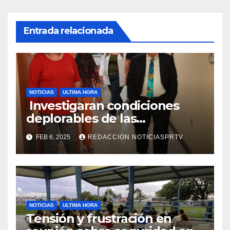
Entrada relacionada
NOTICIAS
ULTIMA HORA
Investigaran condiciones
deplorables de las
facilidades el Departamento
FEB 6, 2025
REDACCION NOTICIASPRTV
de la Salud en Mayagüez
NOTICIAS
ULTIMA HORA
Tensión y frustración en