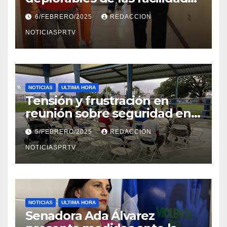
el Departamento de la Salud
6/FEBRERO/2025
REDACCION
en Mayagüez
NOTICIASPRTV
NOTICIAS
ULTIMA HORA
Tensión y frustración en
reunión sobre seguridad en
Reparto Metropolitano
5/FEBRERO/2025
REDACCION
NOTICIASPRTV
NOTICIAS
ULTIMA HORA
Senadora Ada Álvarez