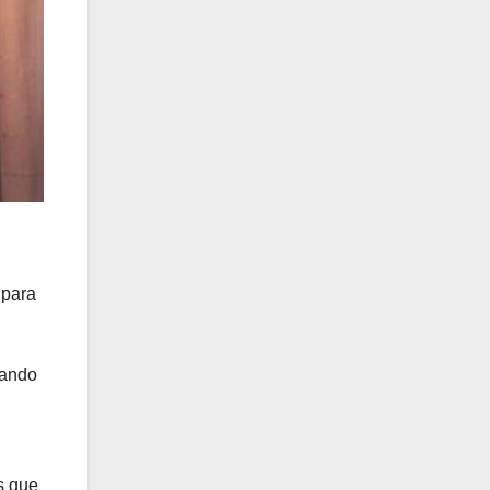
 para
gando
s que