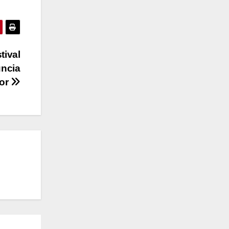
tival
uncia
dor