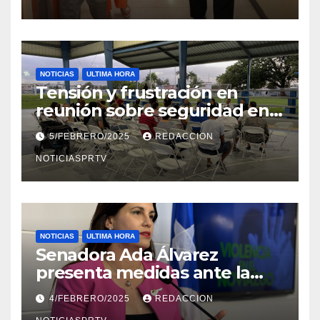
NOTICIAS
ULTIMA HORA
Tensión y frustración en
reunión sobre seguridad en
Reparto Metropolitano
5/FEBRERO/2025
REDACCION
NOTICIASPRTV
NOTICIAS
ULTIMA HORA
Senadora Ada Álvarez
presenta medidas ante la
violencia en el noviazgo
4/FEBRERO/2025
REDACCION