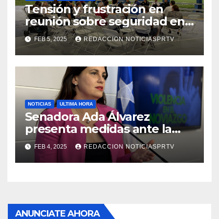
Tensión y frustración en
reunión sobre seguridad en
Reparto Metropolitano
FEB 5, 2025
REDACCION NOTICIASPRTV
NOTICIAS
ULTIMA HORA
Senadora Ada Álvarez
presenta medidas ante la
violencia en el noviazgo
FEB 4, 2025
REDACCION NOTICIASPRTV
ANUNCIATE AHORA