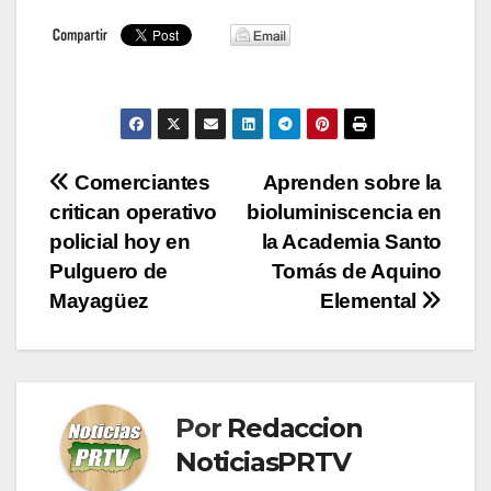
Navegación
Comerciantes
Aprenden sobre la
critican operativo
bioluminiscencia en
de
policial hoy en
la Academia Santo
entradas
Pulguero de
Tomás de Aquino
Mayagüez
Elemental
Por
Redaccion
NoticiasPRTV