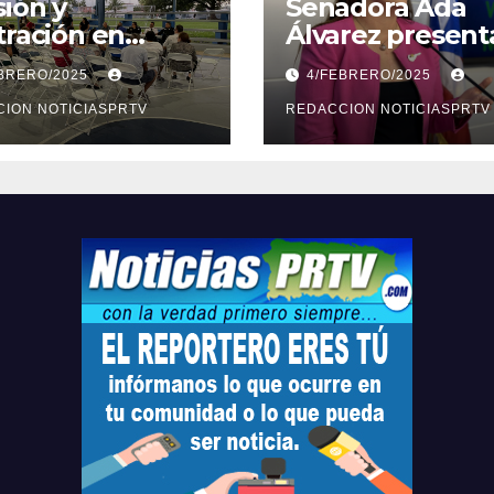
ión y
Senadora Ada
tración en
Álvarez present
ión sobre
medidas ante la
EBRERO/2025
4/FEBRERO/2025
ridad en
violencia en el
arto
ION NOTICIASPRTV
noviazgo
REDACCION NOTICIASPRTV
opolitano