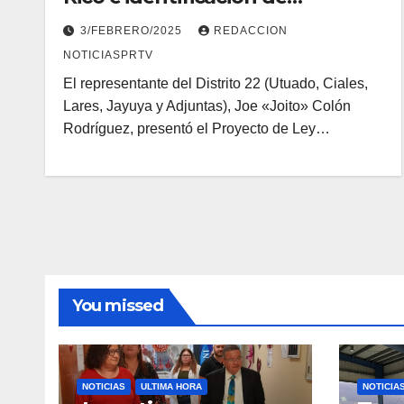
agricultores bonafide
3/FEBRERO/2025
REDACCION
NOTICIASPRTV
El representante del Distrito 22 (Utuado, Ciales,
Lares, Jayuya y Adjuntas), Joe «Joito» Colón
Rodríguez, presentó el Proyecto de Ley…
You missed
NOTICIAS
ULTIMA HORA
NOTICIA