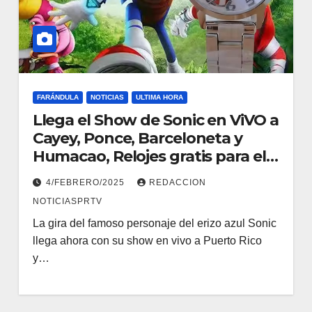
FARÁNDULA
NOTICIAS
ULTIMA HORA
Llega el Show de Sonic en ViVO a
Cayey, Ponce, Barceloneta y
Humacao, Relojes gratis para el
que compre ahora….
4/FEBRERO/2025
REDACCION
NOTICIASPRTV
La gira del famoso personaje del erizo azul Sonic
llega ahora con su show en vivo a Puerto Rico
y…