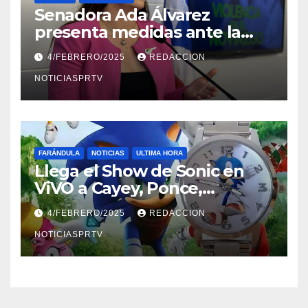
Senadora Ada Álvarez
presenta medidas ante la
violencia en el noviazgo
4/FEBRERO/2025
REDACCION
NOTICIASPRTV
FARÁNDULA
NOTICIAS
ULTIMA HORA
Llega el Show de Sonic en
ViVO a Cayey, Ponce,
Barceloneta y Humacao,
4/FEBRERO/2025
REDACCION
Relojes gratis para el que
compre ahora….
NOTICIASPRTV