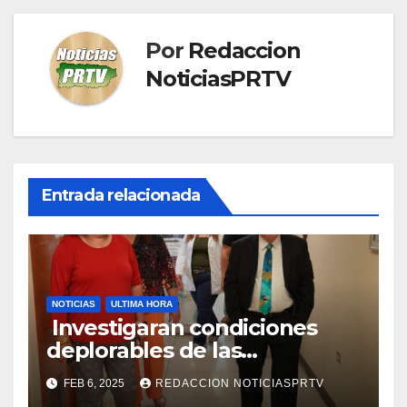
Por
Redaccion
NoticiasPRTV
Entrada relacionada
NOTICIAS
ULTIMA HORA
Investigaran condiciones
deplorables de las
facilidades el Departamento
FEB 6, 2025
REDACCION NOTICIASPRTV
de la Salud en Mayagüez