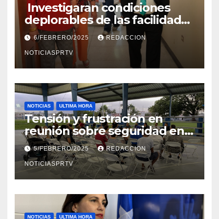
Investigaran condiciones
deplorables de las facilidades
el Departamento de la Salud
6/FEBRERO/2025
REDACCION
en Mayagüez
NOTICIASPRTV
NOTICIAS
ULTIMA HORA
Tensión y frustración en
reunión sobre seguridad en
Reparto Metropolitano
5/FEBRERO/2025
REDACCION
NOTICIASPRTV
NOTICIAS
ULTIMA HORA