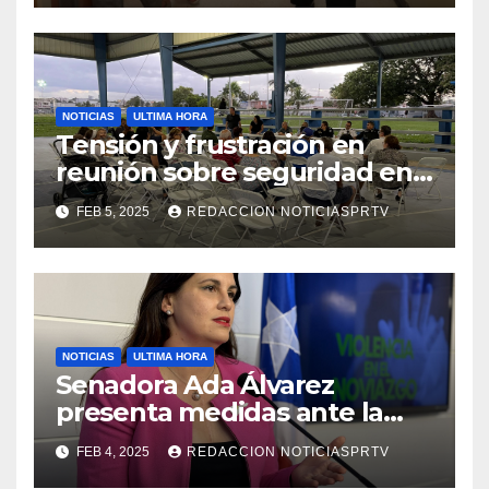
NOTICIAS
ULTIMA HORA
Tensión y frustración en
reunión sobre seguridad en
Reparto Metropolitano
FEB 5, 2025
REDACCION NOTICIASPRTV
NOTICIAS
ULTIMA HORA
Senadora Ada Álvarez
presenta medidas ante la
violencia en el noviazgo
FEB 4, 2025
REDACCION NOTICIASPRTV