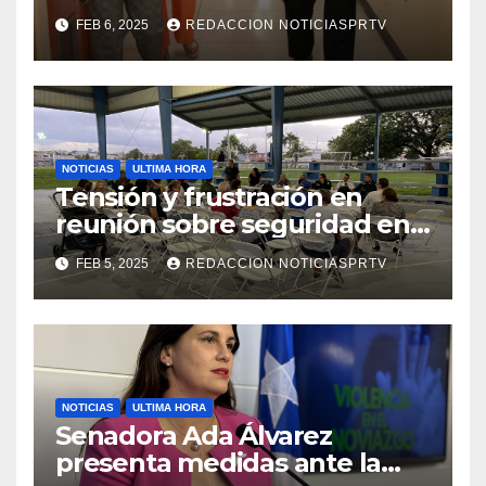
facilidades el Departamento
FEB 6, 2025
REDACCION NOTICIASPRTV
de la Salud en Mayagüez
NOTICIAS
ULTIMA HORA
Tensión y frustración en
reunión sobre seguridad en
Reparto Metropolitano
FEB 5, 2025
REDACCION NOTICIASPRTV
NOTICIAS
ULTIMA HORA
Senadora Ada Álvarez
presenta medidas ante la