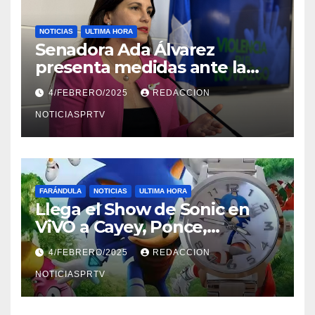
NOTICIAS
ULTIMA HORA
Senadora Ada Álvarez
presenta medidas ante la
violencia en el noviazgo
4/FEBRERO/2025
REDACCION
NOTICIASPRTV
FARÁNDULA
NOTICIAS
ULTIMA HORA
Llega el Show de Sonic en
ViVO a Cayey, Ponce,
Barceloneta y Humacao,
4/FEBRERO/2025
REDACCION
Relojes gratis para el que
compre ahora….
NOTICIASPRTV