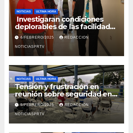
NOTICIAS
ULTIMA HORA
Investigaran condiciones
deplorables de las facilidades
el Departamento de la Salud
6/FEBRERO/2025
REDACCION
en Mayagüez
NOTICIASPRTV
NOTICIAS
ULTIMA HORA
Tensión y frustración en
reunión sobre seguridad en
Reparto Metropolitano
5/FEBRERO/2025
REDACCION
NOTICIASPRTV