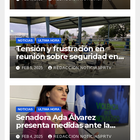
de la Salud en Mayagüez
NOTICIAS
ULTIMA HORA
Tensión y frustración en
reunión sobre seguridad en
Reparto Metropolitano
FEB 5, 2025
REDACCION NOTICIASPRTV
NOTICIAS
ULTIMA HORA
Senadora Ada Álvarez
presenta medidas ante la
violencia en el noviazgo
FEB 4, 2025
REDACCION NOTICIASPRTV