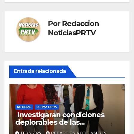
Por
Redaccion
NoticiasPRTV
Entrada relacionada
NOTICIAS
ULTIMA HORA
Investigaran condiciones
deplorables de las
facilidades el Departamento
FEB 6, 2025
REDACCION NOTICIASPRTV