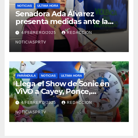
NOTICIAS
ULTIMA HORA
Senadora Ada Álvarez
presenta medidas ante la
violencia en el noviazgo
4/FEBRERO/2025
REDACCION
NOTICIASPRTV
FARÁNDULA
NOTICIAS
ULTIMA HORA
Llega el Show de Sonic en
ViVO a Cayey, Ponce,
Barceloneta y Humacao,
4/FEBRERO/2025
REDACCION
Relojes gratis para el que
compre ahora….
NOTICIASPRTV