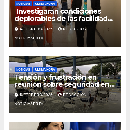
NOTICIAS
ULTIMA HORA
Investigaran condiciones
deplorables de las facilidades
el Departamento de la Salud
6/FEBRERO/2025
REDACCION
en Mayagüez
NOTICIASPRTV
NOTICIAS
ULTIMA HORA
Tensión y frustración en
reunión sobre seguridad en
Reparto Metropolitano
5/FEBRERO/2025
REDACCION
NOTICIASPRTV