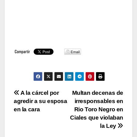
Navegación
A la cárcel por
Multan decenas de
agredir a su esposa
irresponsables en
de
en la cara
Rio Toro Negro en
entradas
Ciales que violaban
la Ley