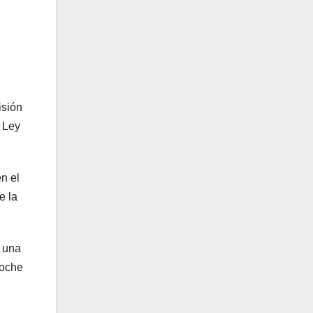
isión
a Ley
n el
e la
o una
noche