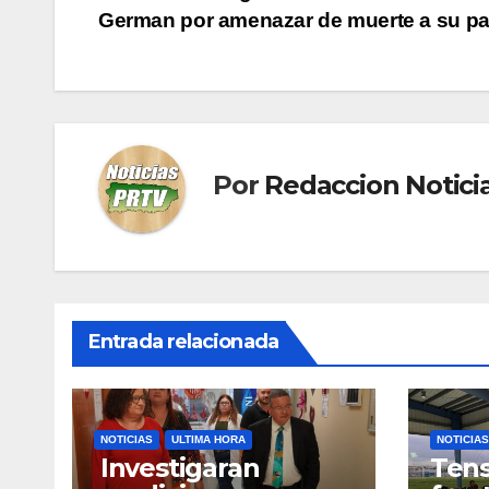
German por amenazar de muerte a su pa
de
entradas
Por
Redaccion Notic
Entrada relacionada
NOTICIAS
ULTIMA HORA
NOTICIAS
Investigaran
Tens