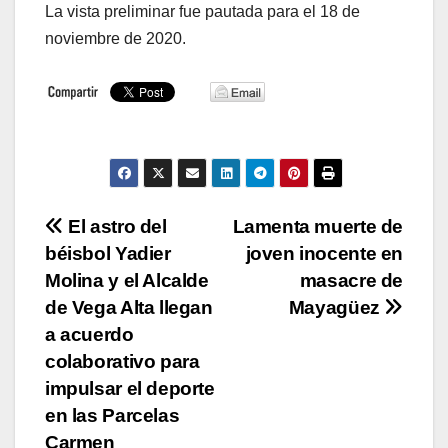
La vista preliminar fue pautada para el 18 de
noviembre de 2020.
Navegación
El astro del
Lamenta muerte de
béisbol Yadier
joven inocente en
de
Molina y el Alcalde
masacre de
entradas
de Vega Alta llegan
Mayagüez
a acuerdo
colaborativo para
impulsar el deporte
en las Parcelas
Carmen