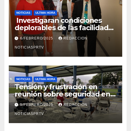
NOTICIAS
ULTIMA HORA
Investigaran condiciones
deplorables de las facilidades
el Departamento de la Salud
6/FEBRERO/2025
REDACCION
en Mayagüez
NOTICIASPRTV
NOTICIAS
ULTIMA HORA
Tensión y frustración en
reunión sobre seguridad en
Reparto Metropolitano
5/FEBRERO/2025
REDACCION
NOTICIASPRTV