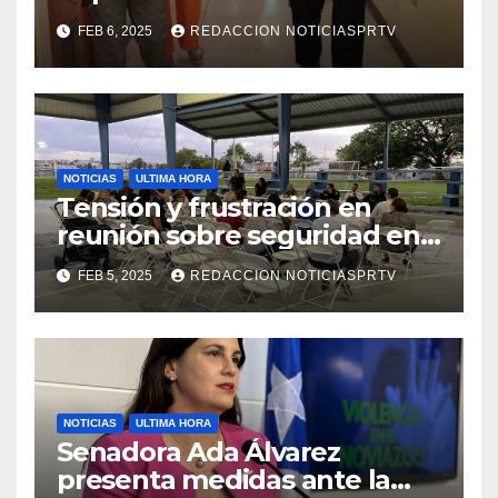
facilidades el Departamento
FEB 6, 2025
REDACCION NOTICIASPRTV
de la Salud en Mayagüez
NOTICIAS
ULTIMA HORA
Tensión y frustración en
reunión sobre seguridad en
Reparto Metropolitano
FEB 5, 2025
REDACCION NOTICIASPRTV
NOTICIAS
ULTIMA HORA
Senadora Ada Álvarez
presenta medidas ante la