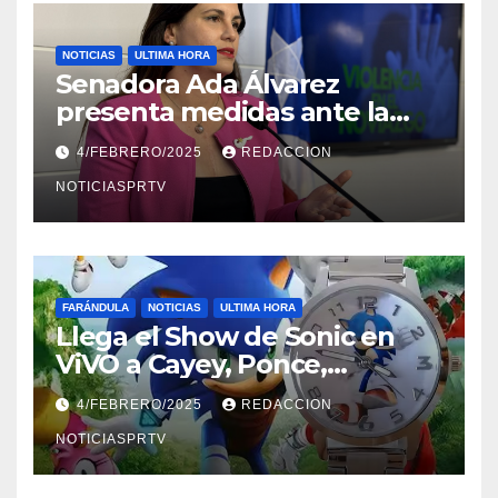
NOTICIAS
ULTIMA HORA
Senadora Ada Álvarez
presenta medidas ante la
violencia en el noviazgo
4/FEBRERO/2025
REDACCION
NOTICIASPRTV
FARÁNDULA
NOTICIAS
ULTIMA HORA
Llega el Show de Sonic en
ViVO a Cayey, Ponce,
Barceloneta y Humacao,
4/FEBRERO/2025
REDACCION
Relojes gratis para el que
compre ahora….
NOTICIASPRTV