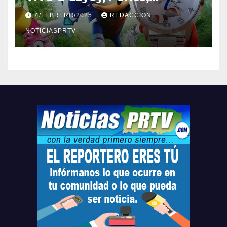
Barceloneta y Humacao,
4/FEBRERO/2025
REDACCION
Relojes gratis para el que
compre ahora….
NOTICIASPRTV