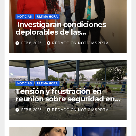
NOTICIAS
ULTIMA HORA
Investigaran condiciones
deplorables de las
facilidades el Departamento
FEB 6, 2025
REDACCION NOTICIASPRTV
de la Salud en Mayagüez
NOTICIAS
ULTIMA HORA
Tensión y frustración en
reunión sobre seguridad en
Reparto Metropolitano
FEB 5, 2025
REDACCION NOTICIASPRTV