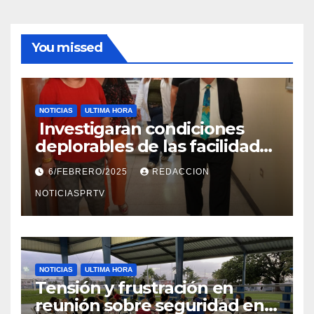
You missed
NOTICIAS
ULTIMA HORA
Investigaran condiciones
deplorables de las facilidades
el Departamento de la Salud
6/FEBRERO/2025
REDACCION
en Mayagüez
NOTICIASPRTV
NOTICIAS
ULTIMA HORA
Tensión y frustración en
reunión sobre seguridad en