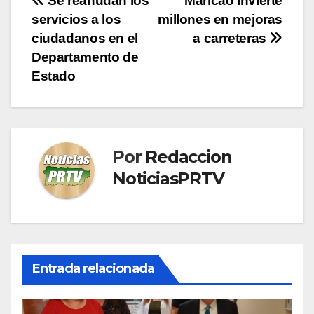
Navegación
Se reanudan los
Maricao invierte
servicios a los
millones en mejoras
de
ciudadanos en el
a carreteras
entradas
Departamento de
Estado
Por
Redaccion
NoticiasPRTV
Entrada relacionada