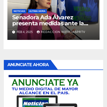
NOTICIAS
ULTIMA HORA
Senadora Ada Álvarez
presenta medidas ante la
violencia en el noviazgo
FEB 4, 2025
REDACCION NOTICIASPRTV
ANUNCIATE AHORA