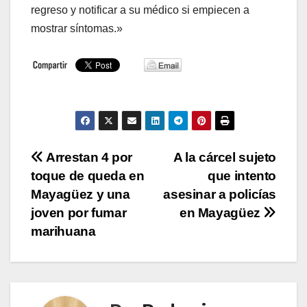
regreso y notificar a su médico si empiecen a
mostrar síntomas.»
Navegación
Arrestan 4 por
A la cárcel sujeto
toque de queda en
que intento
de
Mayagüez y una
asesinar a policías
entradas
joven por fumar
en Mayagüez
marihuana