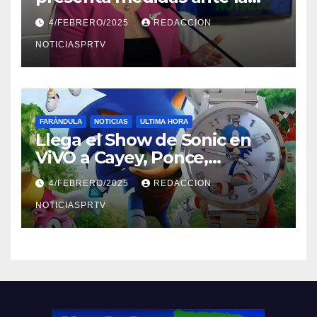
violencia en el noviazgo
4/FEBRERO/2025
REDACCION
NOTICIASPRTV
FARÁNDULA
NOTICIAS
ULTIMA HORA
Llega el Show de Sonic en
ViVO a Cayey, Ponce,
Barceloneta y Humacao,
4/FEBRERO/2025
REDACCION
Relojes gratis para el que
compre ahora….
NOTICIASPRTV