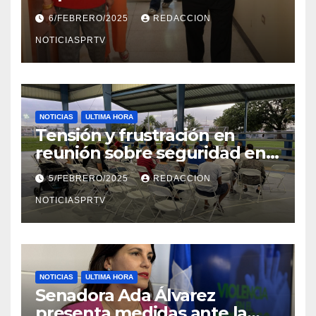
el Departamento de la Salud
6/FEBRERO/2025
REDACCION
en Mayagüez
NOTICIASPRTV
NOTICIAS
ULTIMA HORA
Tensión y frustración en
reunión sobre seguridad en
Reparto Metropolitano
5/FEBRERO/2025
REDACCION
NOTICIASPRTV
NOTICIAS
ULTIMA HORA
Senadora Ada Álvarez
presenta medidas ante la