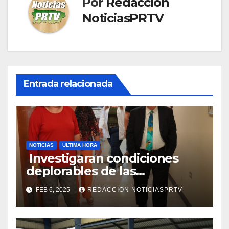
Por
Redaccion
NoticiasPRTV
Entrada relacionada
NOTICIAS
ULTIMA HORA
Investigaran condiciones
deplorables de las
facilidades el Departamento
FEB 6, 2025
REDACCION NOTICIASPRTV
de la Salud en Mayagüez