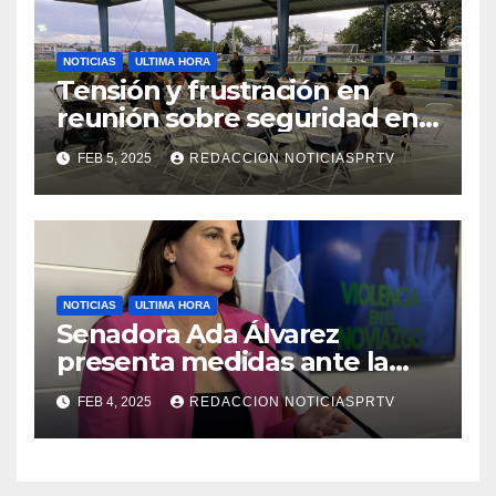
NOTICIAS
ULTIMA HORA
Tensión y frustración en
reunión sobre seguridad en
Reparto Metropolitano
FEB 5, 2025
REDACCION NOTICIASPRTV
NOTICIAS
ULTIMA HORA
Senadora Ada Álvarez
presenta medidas ante la
violencia en el noviazgo
FEB 4, 2025
REDACCION NOTICIASPRTV