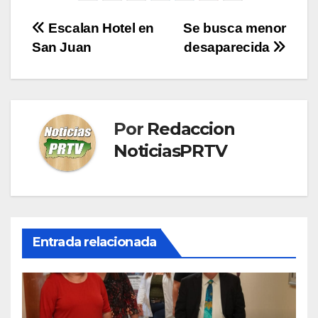
Navegación
Escalan Hotel en
Se busca menor
San Juan
desaparecida
de
entradas
Por
Redaccion
NoticiasPRTV
Entrada relacionada