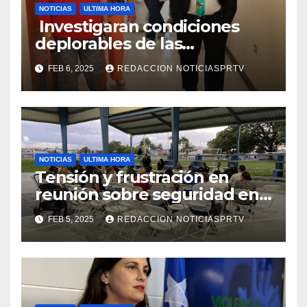
NOTICIAS
ULTIMA HORA
Investigaran condiciones
deplorables de las
facilidades el Departamento
FEB 6, 2025
REDACCION NOTICIASPRTV
de la Salud en Mayagüez
NOTICIAS
ULTIMA HORA
Tensión y frustración en
reunión sobre seguridad en
Reparto Metropolitano
FEB 5, 2025
REDACCION NOTICIASPRTV