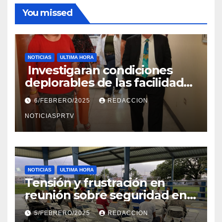
You missed
NOTICIAS
ULTIMA HORA
Investigaran condiciones
deplorables de las facilidades
el Departamento de la Salud
6/FEBRERO/2025
REDACCION
en Mayagüez
NOTICIASPRTV
NOTICIAS
ULTIMA HORA
Tensión y frustración en
reunión sobre seguridad en
Reparto Metropolitano
5/FEBRERO/2025
REDACCION