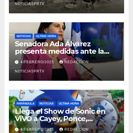
NOTICIASPRTV
NOTICIAS
ULTIMA HORA
Senadora Ada Álvarez
presenta medidas ante la
violencia en el noviazgo
4/FEBRERO/2025
REDACCION
NOTICIASPRTV
FARÁNDULA
NOTICIAS
ULTIMA HORA
Llega el Show de Sonic en
ViVO a Cayey, Ponce,
Barceloneta y Humacao,
4/FEBRERO/2025
REDACCION