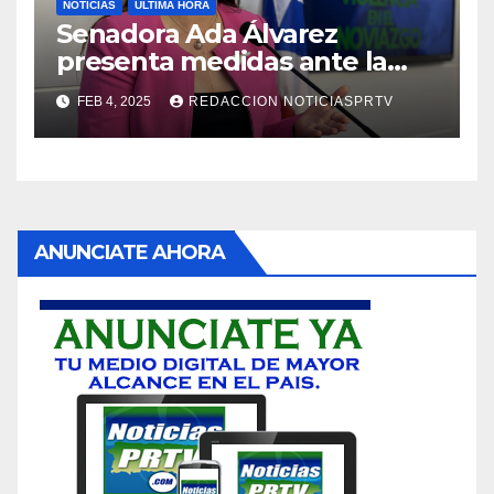
NOTICIAS
ULTIMA HORA
Senadora Ada Álvarez
presenta medidas ante la
violencia en el noviazgo
FEB 4, 2025
REDACCION NOTICIASPRTV
ANUNCIATE AHORA