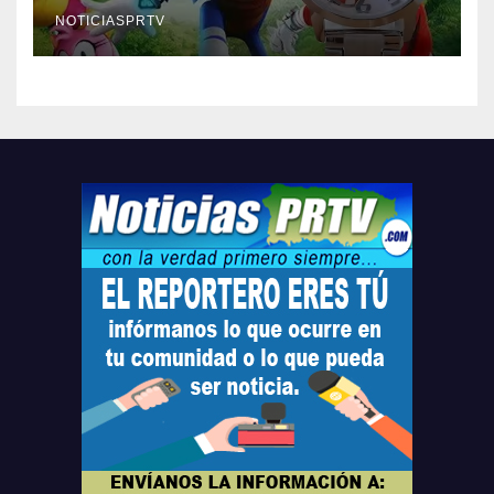
Relojes gratis para el que
compre ahora….
NOTICIASPRTV