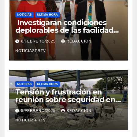
NOTICIAS
ULTIMA HORA
Investigaran condiciones
deplorables de las facilidades
el Departamento de la Salud
6/FEBRERO/2025
REDACCION
en Mayagüez
NOTICIASPRTV
NOTICIAS
ULTIMA HORA
Tensión y frustración en
reunión sobre seguridad en
Reparto Metropolitano
5/FEBRERO/2025
REDACCION
NOTICIASPRTV