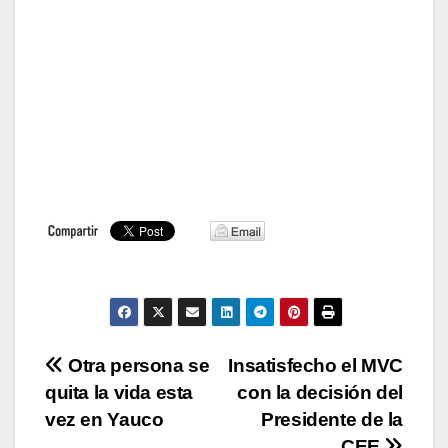
Navegación
Otra persona se
Insatisfecho el MVC
quita la vida esta
con la decisión del
de
vez en Yauco
Presidente de la
CEE