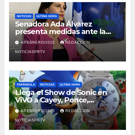
NOTICIAS
ULTIMA HORA
Senadora Ada Álvarez
presenta medidas ante la
violencia en el noviazgo
4/FEBRERO/2025
REDACCION
NOTICIASPRTV
FARÁNDULA
NOTICIAS
ULTIMA HORA
Llega el Show de Sonic en
ViVO a Cayey, Ponce,
Barceloneta y Humacao,
4/FEBRERO/2025
REDACCION
Relojes gratis para el que
compre ahora….
NOTICIASPRTV