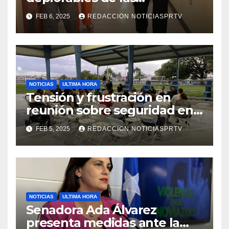
facilidades el Departamento
FEB 6, 2025
REDACCION NOTICIASPRTV
de la Salud en Mayagüez
NOTICIAS
ULTIMA HORA
Tensión y frustración en
reunión sobre seguridad en
Reparto Metropolitano
FEB 5, 2025
REDACCION NOTICIASPRTV
NOTICIAS
ULTIMA HORA
Senadora Ada Álvarez
presenta medidas ante la