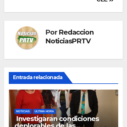
entradas
Por
Redaccion
NoticiasPRTV
Entrada relacionada
NOTICIAS
ULTIMA HORA
Investigaran condiciones
deplorables de las