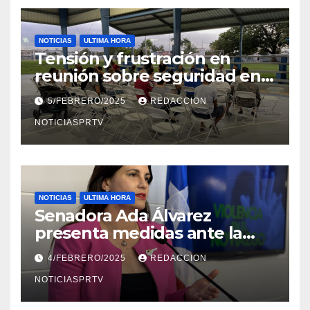
NOTICIAS
ULTIMA HORA
Tensión y frustración en
reunión sobre seguridad en
Reparto Metropolitano
5/FEBRERO/2025
REDACCION
NOTICIASPRTV
NOTICIAS
ULTIMA HORA
Senadora Ada Álvarez
presenta medidas ante la
violencia en el noviazgo
4/FEBRERO/2025
REDACCION
NOTICIASPRTV