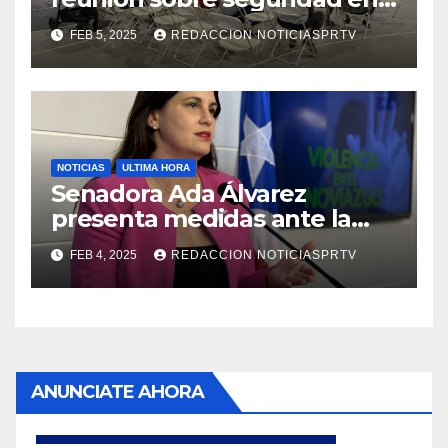
Reparto Metropolitano
FEB 5, 2025
REDACCION NOTICIASPRTV
NOTICIAS
ULTIMA HORA
Senadora Ada Álvarez
presenta medidas ante la
violencia en el noviazgo
FEB 4, 2025
REDACCION NOTICIASPRTV
ANUNCIATE AHORA