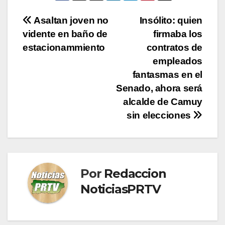
Navegación
Asaltan joven no
Insólito: quien
vidente en baño de
firmaba los
de
estacionammiento
contratos de
entradas
empleados
fantasmas en el
Senado, ahora será
alcalde de Camuy
sin elecciones
Por
Redaccion
NoticiasPRTV