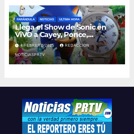
FARÁNDULA
NOTICIAS
ULTIMA HORA
Llega el Show de Sonic en
ViVO a Cayey, Ponce,
Barceloneta y Humacao,
4/FEBRERO/2025
REDACCION
Relojes gratis para el que
compre ahora….
NOTICIASPRTV