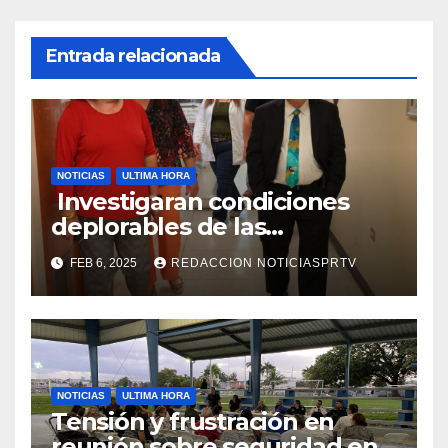
Entrada relacionada
NOTICIAS
ULTIMA HORA
Investigaran condiciones
deplorables de las
facilidades el Departamento
FEB 6, 2025
REDACCION NOTICIASPRTV
de la Salud en Mayagüez
NOTICIAS
ULTIMA HORA
Tensión y frustración en
reunión sobre seguridad en