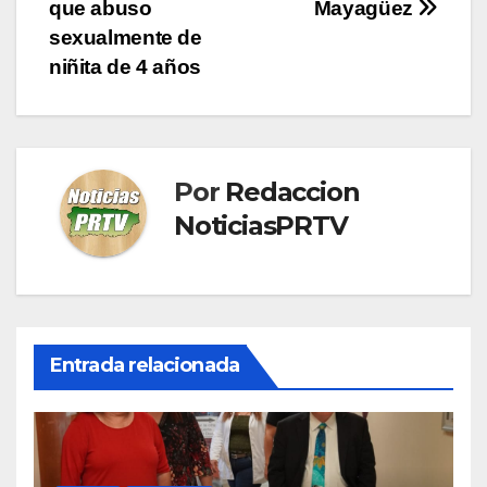
de
que abuso
Mayagüez
entradas
sexualmente de
niñita de 4 años
Por
Redaccion
NoticiasPRTV
Entrada relacionada