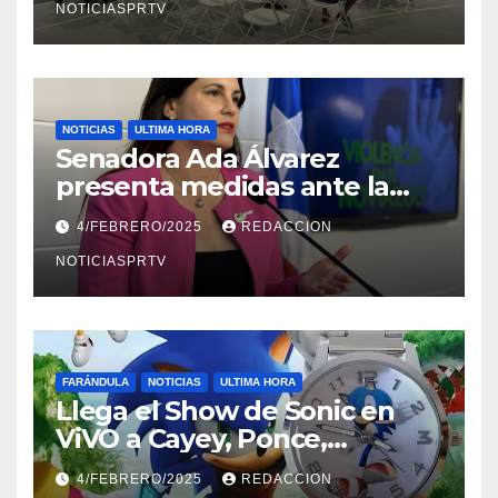
NOTICIASPRTV
NOTICIAS
ULTIMA HORA
Senadora Ada Álvarez
presenta medidas ante la
violencia en el noviazgo
4/FEBRERO/2025
REDACCION
NOTICIASPRTV
FARÁNDULA
NOTICIAS
ULTIMA HORA
Llega el Show de Sonic en
ViVO a Cayey, Ponce,
Barceloneta y Humacao,
4/FEBRERO/2025
REDACCION
Relojes gratis para el que