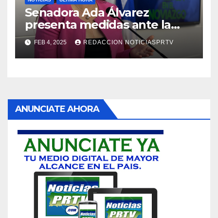
Senadora Ada Álvarez
presenta medidas ante la
violencia en el noviazgo
FEB 4, 2025
REDACCION NOTICIASPRTV
ANUNCIATE AHORA