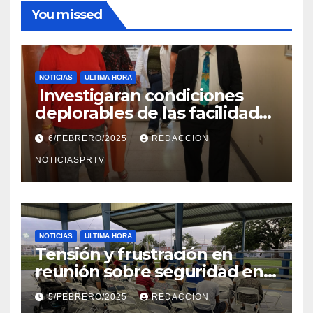
You missed
NOTICIAS
ULTIMA HORA
Investigaran condiciones
deplorables de las facilidades
el Departamento de la Salud
6/FEBRERO/2025
REDACCION
en Mayagüez
NOTICIASPRTV
NOTICIAS
ULTIMA HORA
Tensión y frustración en
reunión sobre seguridad en
Reparto Metropolitano
5/FEBRERO/2025
REDACCION