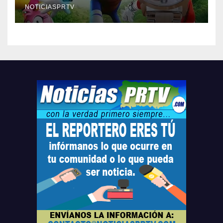
compre ahora….
NOTICIASPRTV