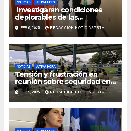
NOTICIAS
ULTIMA HORA
Investigaran condiciones
deplorables de las
facilidades el Departamento
FEB 6, 2025
REDACCION NOTICIASPRTV
de la Salud en Mayagüez
NOTICIAS
ULTIMA HORA
Tensión y frustración en
reunión sobre seguridad en
Reparto Metropolitano
FEB 5, 2025
REDACCION NOTICIASPRTV
NOTICIAS
ULTIMA HORA