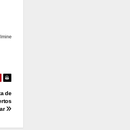
ulmine
ta de
ertos
mar