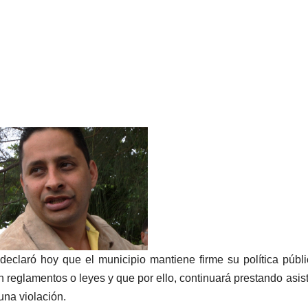
declaró hoy que el municipio mantiene firme su política públ
n reglamentos o leyes y que por ello, continuará prestando asis
una violación.