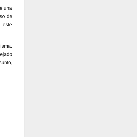
né una
eso de
e este
isma.
dejado
sunto,