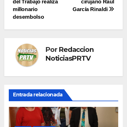
del Trabajo realiza
cirujano Raul
de
millonario
García Rinaldi
entradas
desembolso
Por
Redaccion
NoticiasPRTV
Entrada relacionada