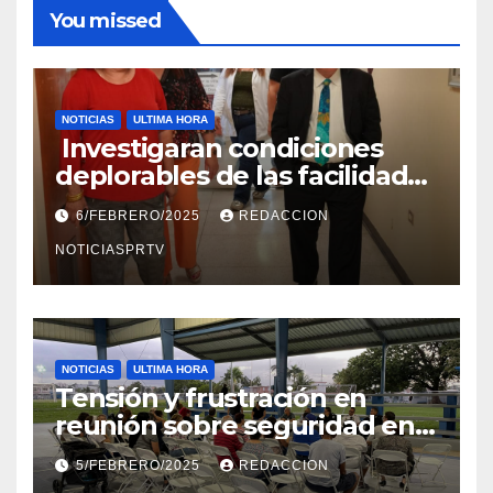
You missed
NOTICIAS
ULTIMA HORA
Investigaran condiciones
deplorables de las facilidades
el Departamento de la Salud
6/FEBRERO/2025
REDACCION
en Mayagüez
NOTICIASPRTV
NOTICIAS
ULTIMA HORA
Tensión y frustración en
reunión sobre seguridad en
Reparto Metropolitano
5/FEBRERO/2025
REDACCION