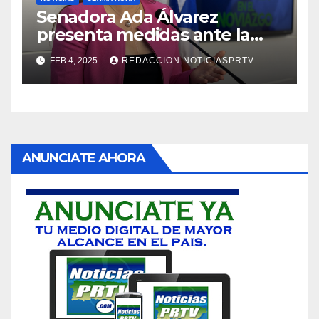
Senadora Ada Álvarez
presenta medidas ante la
violencia en el noviazgo
FEB 4, 2025
REDACCION NOTICIASPRTV
ANUNCIATE AHORA