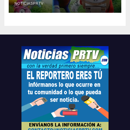
compre ahora….
NOTICIASPRTV