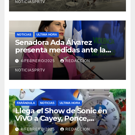
NOTICIASPRTV
NOTICIAS
ULTIMA HORA
Senadora Ada Álvarez
presenta medidas ante la
violencia en el noviazgo
4/FEBRERO/2025
REDACCION
NOTICIASPRTV
FARÁNDULA
NOTICIAS
ULTIMA HORA
Llega el Show de Sonic en
ViVO a Cayey, Ponce,
Barceloneta y Humacao,
4/FEBRERO/2025
REDACCION
Relojes gratis para el que