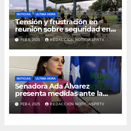
NOTICIAS
ULTIMA HORA
Tensión y frustración en
reunión sobre seguridad en
Reparto Metropolitano
FEB 5, 2025
REDACCION NOTICIASPRTV
NOTICIAS
ULTIMA HORA
Senadora Ada Álvarez
presenta medidas ante la
violencia en el noviazgo
FEB 4, 2025
REDACCION NOTICIASPRTV