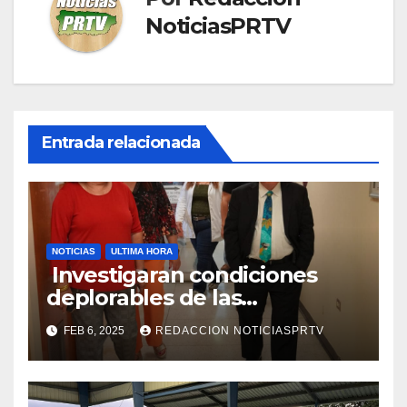
NoticiasPRTV
Entrada relacionada
NOTICIAS
ULTIMA HORA
Investigaran condiciones
deplorables de las
facilidades el Departamento
FEB 6, 2025
REDACCION NOTICIASPRTV
de la Salud en Mayagüez