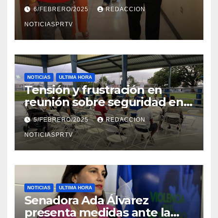
el Departamento de la Salud
6/FEBRERO/2025
REDACCION
en Mayagüez
NOTICIASPRTV
NOTICIAS
ULTIMA HORA
Tensión y frustración en
reunión sobre seguridad en
Reparto Metropolitano
5/FEBRERO/2025
REDACCION
NOTICIASPRTV
NOTICIAS
ULTIMA HORA
Senadora Ada Álvarez
presenta medidas ante la