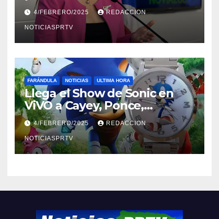
violencia en el noviazgo
4/FEBRERO/2025
REDACCION
NOTICIASPRTV
FARÁNDULA
NOTICIAS
ULTIMA HORA
Llega el Show de Sonic en
ViVO a Cayey, Ponce,
Barceloneta y Humacao,
4/FEBRERO/2025
REDACCION
Relojes gratis para el que
compre ahora….
NOTICIASPRTV