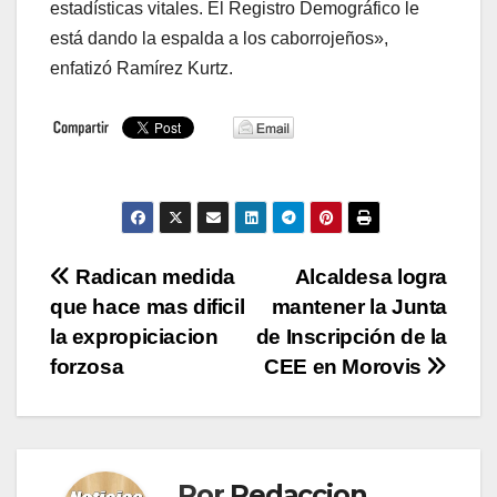
estadísticas vitales. El Registro Demográfico le
está dando la espalda a los caborrojeños»,
enfatizó Ramírez Kurtz.
Navegación
Radican medida
Alcaldesa logra
que hace mas dificil
mantener la Junta
de
la expropiciacion
de Inscripción de la
entradas
forzosa
CEE en Morovis
Por
Redaccion