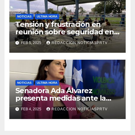
NOTICIAS
ULTIMA HORA
Tensión y frustración en
reunión sobre seguridad en
Reparto Metropolitano
FEB 5, 2025
REDACCION NOTICIASPRTV
NOTICIAS
ULTIMA HORA
Senadora Ada Álvarez
presenta medidas ante la
violencia en el noviazgo
FEB 4, 2025
REDACCION NOTICIASPRTV