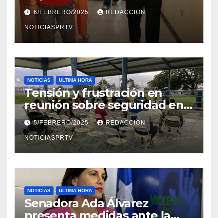
el Departamento de la Salud
6/FEBRERO/2025
REDACCION
en Mayagüez
NOTICIASPRTV
NOTICIAS
ULTIMA HORA
Tensión y frustración en
reunión sobre seguridad en
Reparto Metropolitano
5/FEBRERO/2025
REDACCION
NOTICIASPRTV
NOTICIAS
ULTIMA HORA
Senadora Ada Álvarez
presenta medidas ante la