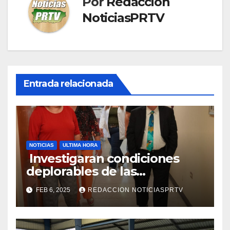
Por
Redaccion
NoticiasPRTV
Entrada relacionada
NOTICIAS
ULTIMA HORA
Investigaran condiciones
deplorables de las
facilidades el Departamento
FEB 6, 2025
REDACCION NOTICIASPRTV
de la Salud en Mayagüez