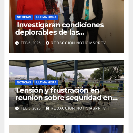
NOTICIAS
ULTIMA HORA
Investigaran condiciones
deplorables de las
facilidades el Departamento
FEB 6, 2025
REDACCION NOTICIASPRTV
de la Salud en Mayagüez
NOTICIAS
ULTIMA HORA
Tensión y frustración en
reunión sobre seguridad en
Reparto Metropolitano
FEB 5, 2025
REDACCION NOTICIASPRTV