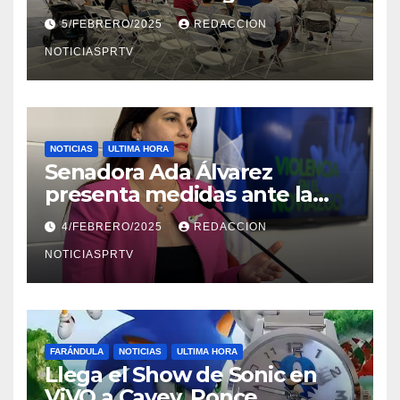
Reparto Metropolitano
5/FEBRERO/2025
REDACCION
NOTICIASPRTV
NOTICIAS
ULTIMA HORA
Senadora Ada Álvarez
presenta medidas ante la
violencia en el noviazgo
4/FEBRERO/2025
REDACCION
NOTICIASPRTV
FARÁNDULA
NOTICIAS
ULTIMA HORA
Llega el Show de Sonic en
ViVO a Cayey, Ponce,