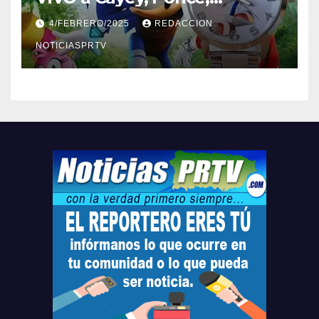
Barceloneta y Humacao,
4/FEBRERO/2025
REDACCION
Relojes gratis para el que
compre ahora….
NOTICIASPRTV