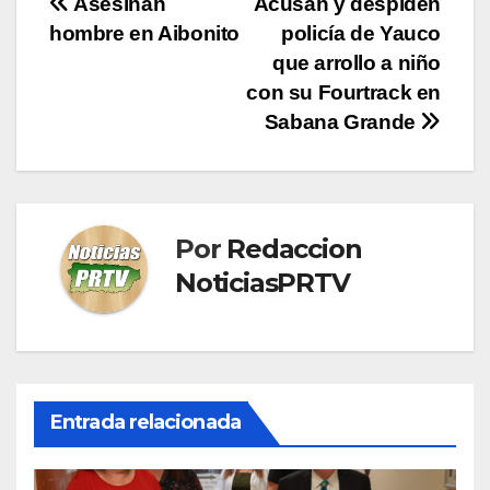
Navegación
Asesinan
Acusan y despiden
hombre en Aibonito
policía de Yauco
de
que arrollo a niño
entradas
con su Fourtrack en
Sabana Grande
Por
Redaccion
NoticiasPRTV
Entrada relacionada