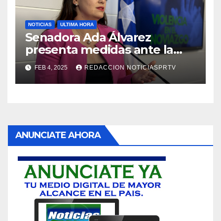
NOTICIAS
ULTIMA HORA
Senadora Ada Álvarez
presenta medidas ante la
violencia en el noviazgo
FEB 4, 2025
REDACCION NOTICIASPRTV
ANUNCIATE AHORA