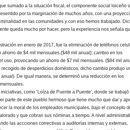
ue sumado a la situación fiscal, el componente social loiceño 
resentido por la marginación de muchos años, con una proyecc
criminalidad en las comunidades y con eso hemos trabajado. Di
ente queda mucho por hacer, pero la experiencia nos señala q
tración en enero de 2017, fue la eliminación de teléfonos celu
 ahorro de $4 mil mensuales.($48 mil anual); cambio en los
 el uso, provocando un ahorro de $7 mil mensuales. ($84 mil anu
 recogido de desperdicios domésticos, dicho cambio produjo u
l anual). De igual manera, se determinó una reducción en los
l mensuales.
 iniciativas, como ‘Loíza de Puente a Puente’, donde se trabajó
ser parte de este pueblo hermoso que tiene mucho que dar y apo
lecer la moral de los empleados municipales, bajo el concepto d
alorado y que cobran sus nóminas a tiempo. A nivel administrat
ando las accciones correctivas a auditorías internas y externas,