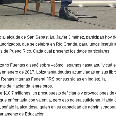
o al alcalde de San Sebastián, Javier Jiménez, participan hoy d
orizados, que se celebra en Río Grande, para juntos instruir a
ios de Puerto Rico. Cada cual presentó los datos particulares
azario Fuentes disertó sobre «cómo llegamos hasta aquí y cuál
ía en enero de 2017, Loíza tenía deudas acumuladas en sus libr
 Rentas Internas Federal (IRS por sus siglas en inglés), la
to de Hacienda, entre otros.
e $10.7 millones, un presupuesto deficitario y proyecciones de d
que enfrentarla con valentía, pero eso no era suficiente. Había 
 señaló la alcaldesa, quien en su capacidad de administradora
partamento de Educación.