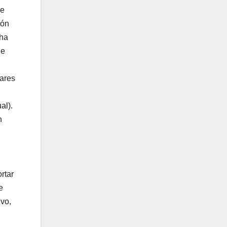
se
ión
cha
ue
lares
al).
n
rtar
e
ivo,