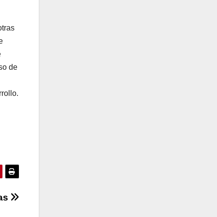
otras
e
e
so de
rollo.
mas