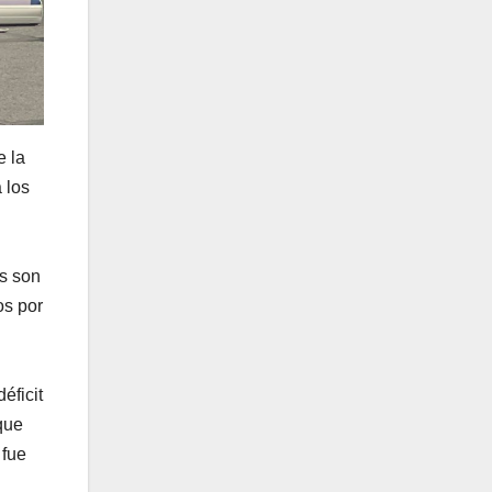
e la
 los
es son
os por
éficit
que
 fue