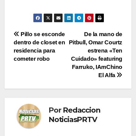
Navegación
Pillo se esconde
De la mano de
dentro de closet en
Pitbull, Omar Courtz
de
residencia para
estrena «Ten
entradas
cometer robo
Cuidado» featuring
Farruko, IAmChino
El Alfa
Por
Redaccion
NoticiasPRTV