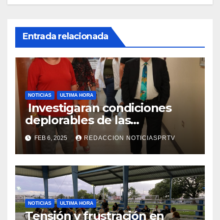
Entrada relacionada
NOTICIAS
ULTIMA HORA
Investigaran condiciones
deplorables de las
facilidades el Departamento
FEB 6, 2025
REDACCION NOTICIASPRTV
de la Salud en Mayagüez
NOTICIAS
ULTIMA HORA
Tensión y frustración en