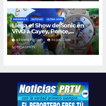
FARÁNDULA
NOTICIAS
ULTIMA HORA
Llega el Show de Sonic en
ViVO a Cayey, Ponce,
Barceloneta y Humacao,
4/FEBRERO/2025
REDACCION
Relojes gratis para el que
compre ahora….
NOTICIASPRTV