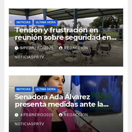
NOTICIAS
ULTIMA HORA
Tensión y frustración en
reunión sobre seguridad en
Reparto Metropolitano
5/FEBRERO/2025
REDACCION
NOTICIASPRTV
NOTICIAS
ULTIMA HORA
Senadora Ada Álvarez
presenta medidas ante la
violencia en el noviazgo
4/FEBRERO/2025
REDACCION
NOTICIASPRTV