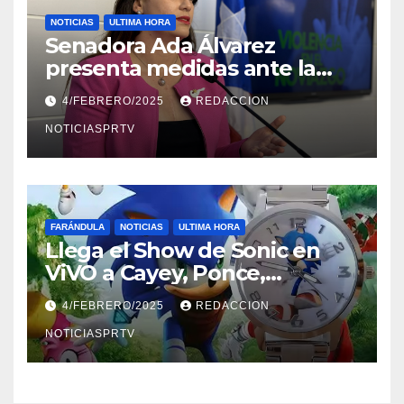
NOTICIAS
ULTIMA HORA
Senadora Ada Álvarez
presenta medidas ante la
violencia en el noviazgo
4/FEBRERO/2025
REDACCION
NOTICIASPRTV
FARÁNDULA
NOTICIAS
ULTIMA HORA
Llega el Show de Sonic en
ViVO a Cayey, Ponce,
Barceloneta y Humacao,
4/FEBRERO/2025
REDACCION
Relojes gratis para el que
compre ahora….
NOTICIASPRTV