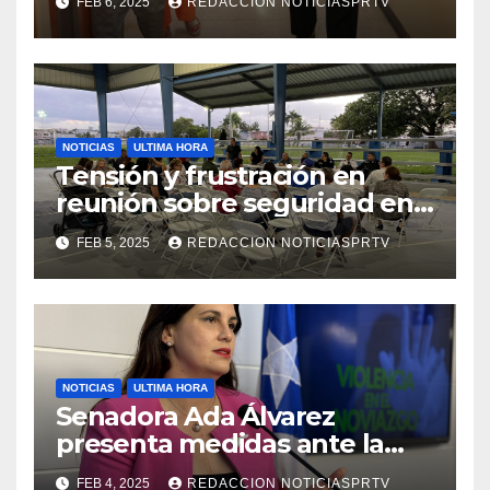
FEB 6, 2025
REDACCION NOTICIASPRTV
de la Salud en Mayagüez
NOTICIAS
ULTIMA HORA
Tensión y frustración en
reunión sobre seguridad en
Reparto Metropolitano
FEB 5, 2025
REDACCION NOTICIASPRTV
NOTICIAS
ULTIMA HORA
Senadora Ada Álvarez
presenta medidas ante la
violencia en el noviazgo
FEB 4, 2025
REDACCION NOTICIASPRTV