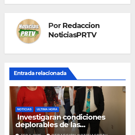
Por
Redaccion
NoticiasPRTV
Entrada relacionada
NOTICIAS
ULTIMA HORA
Investigaran condiciones
deplorables de las
facilidades el Departamento