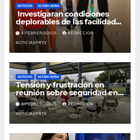
NOTICIAS
ULTIMA HORA
Investigaran condiciones
deplorables de las facilidades
el Departamento de la Salud
6/FEBRERO/2025
REDACCION
en Mayagüez
NOTICIASPRTV
NOTICIAS
ULTIMA HORA
Tensión y frustración en
reunión sobre seguridad en
Reparto Metropolitano
5/FEBRERO/2025
REDACCION
NOTICIASPRTV