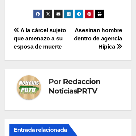
Navegación
A la cárcel sujeto
Asesinan hombre
que amenazo a su
dentro de agencia
de
esposa de muerte
Hípica
entradas
Por
Redaccion
NoticiasPRTV
Entrada relacionada