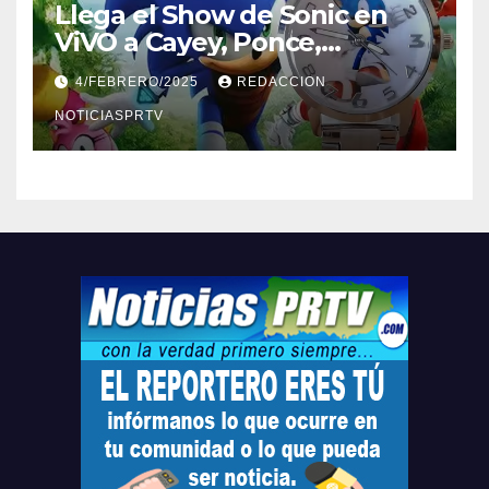
Llega el Show de Sonic en
ViVO a Cayey, Ponce,
Barceloneta y Humacao,
4/FEBRERO/2025
REDACCION
Relojes gratis para el que
compre ahora….
NOTICIASPRTV