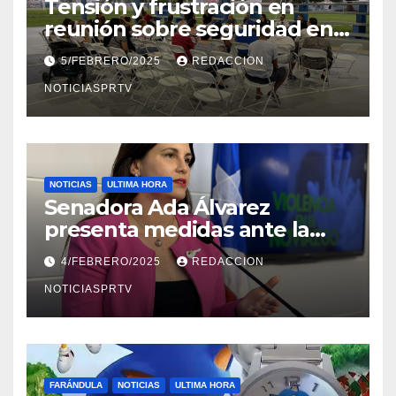
Tensión y frustración en
reunión sobre seguridad en
Reparto Metropolitano
5/FEBRERO/2025
REDACCION
NOTICIASPRTV
NOTICIAS
ULTIMA HORA
Senadora Ada Álvarez
presenta medidas ante la
violencia en el noviazgo
4/FEBRERO/2025
REDACCION
NOTICIASPRTV
FARÁNDULA
NOTICIAS
ULTIMA HORA