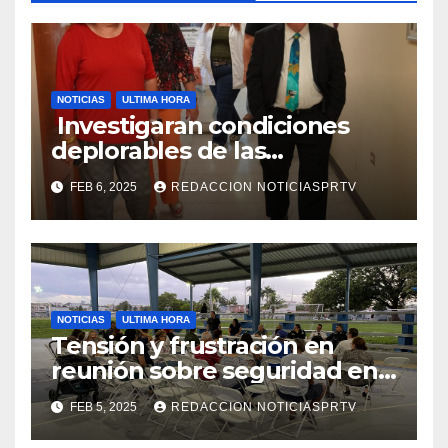
NOTICIAS
ULTIMA HORA
Investigaran condiciones
deplorables de las
facilidades el Departamento
FEB 6, 2025
REDACCION NOTICIASPRTV
de la Salud en Mayagüez
NOTICIAS
ULTIMA HORA
Tensión y frustración en
reunión sobre seguridad en
Reparto Metropolitano
FEB 5, 2025
REDACCION NOTICIASPRTV