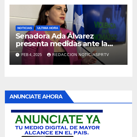
NOTICIAS
ULTIMA HORA
Senadora Ada Álvarez
presenta medidas ante la
violencia en el noviazgo
FEB 4, 2025
REDACCION NOTICIASPRTV
ANUNCIATE AHORA