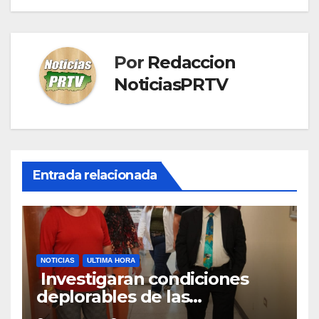
Por
Redaccion
NoticiasPRTV
Entrada relacionada
NOTICIAS
ULTIMA HORA
Investigaran condiciones
deplorables de las
facilidades el Departamento