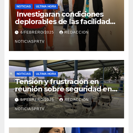
NOTICIAS
ULTIMA HORA
Investigaran condiciones
deplorables de las facilidades
el Departamento de la Salud
6/FEBRERO/2025
REDACCION
en Mayagüez
NOTICIASPRTV
NOTICIAS
ULTIMA HORA
Tensión y frustración en
reunión sobre seguridad en
Reparto Metropolitano
5/FEBRERO/2025
REDACCION
NOTICIASPRTV