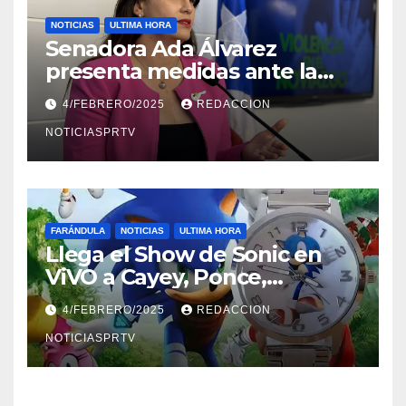
NOTICIAS
ULTIMA HORA
Senadora Ada Álvarez
presenta medidas ante la
violencia en el noviazgo
4/FEBRERO/2025
REDACCION
NOTICIASPRTV
FARÁNDULA
NOTICIAS
ULTIMA HORA
Llega el Show de Sonic en
ViVO a Cayey, Ponce,
Barceloneta y Humacao,
4/FEBRERO/2025
REDACCION
Relojes gratis para el que
compre ahora….
NOTICIASPRTV