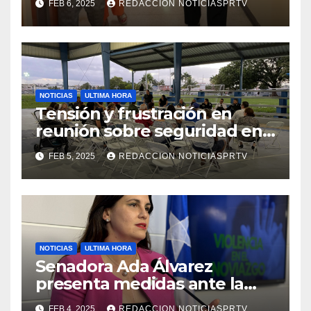
FEB 6, 2025
REDACCION NOTICIASPRTV
de la Salud en Mayagüez
NOTICIAS
ULTIMA HORA
Tensión y frustración en
reunión sobre seguridad en
Reparto Metropolitano
FEB 5, 2025
REDACCION NOTICIASPRTV
NOTICIAS
ULTIMA HORA
Senadora Ada Álvarez
presenta medidas ante la
violencia en el noviazgo
FEB 4, 2025
REDACCION NOTICIASPRTV