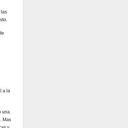
 las
sto.
ede
l a la
o una
n. Mas
cas y