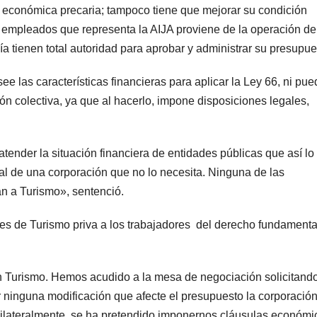
 económica precaria; tampoco tiene que mejorar su condición
s empleados que representa la AIJA proviene de la operación de
a tienen total autoridad para aprobar y administrar su presupue
ee las características financieras para aplicar la Ley 66, ni pu
ción colectiva, ya que al hacerlo, impone disposiciones legales,
nder la situación financiera de entidades públicas que así lo
cal de una corporación que no lo necesita. Ninguna de las
an a Turismo», sentenció.
antes de Turismo priva a los trabajadores del derecho fundamenta
n Turismo. Hemos acudido a la mesa de negociación solicitand
ir ninguna modificación que afecte el presupuesto la corporació
unilateralmente, se ha pretendido imponernos cláusulas económi