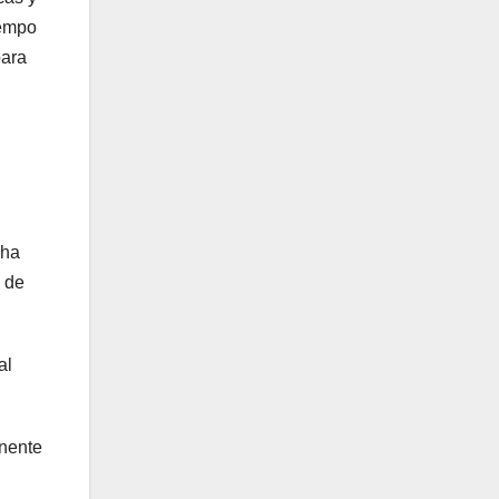
iempo
para
 ha
e de
al
inente