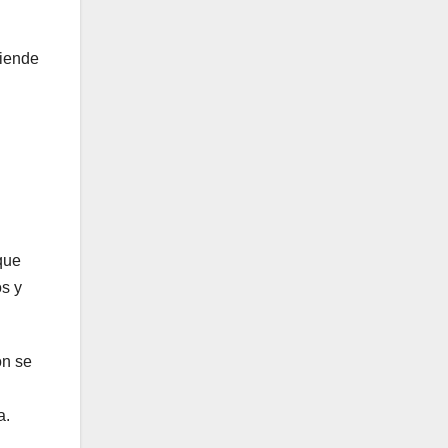
tiende
que
os y
ón se
a.