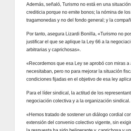
Además, señaló, Turismo no está en una situación
crediticia porque no emite bonos; la nómina de lo
tragamonedas y no del fondo general; y la compañí
Por tanto, asegura Lizardi Bonilla, «Turismo no pos
justificar el que se aplique la Ley 66 a la negocia
arbitrarias y caprichosas».
«Recordemos que esa Ley se aprobó con miras a ate
necesitaban, pero no para mejorar la situación fis
condiciones fijadas en el objetivo de esa ley aplic
Para el líder sindical, la actitud de los represent
negociación colectiva y a la organización sindical.
«Hemos tratado de sostener un diálogo cordial co
extensión del convenio colectivo vigente, sin exig
la respuesta ha sido beligerante y, caprichosa y 