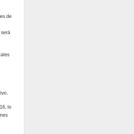
des de
 será
iales
ivo.
16, lo
ones