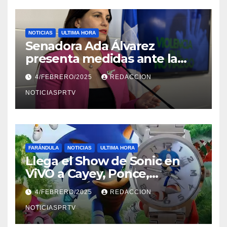
NOTICIAS
ULTIMA HORA
Senadora Ada Álvarez
presenta medidas ante la
violencia en el noviazgo
4/FEBRERO/2025
REDACCION
NOTICIASPRTV
FARÁNDULA
NOTICIAS
ULTIMA HORA
Llega el Show de Sonic en
ViVO a Cayey, Ponce,
Barceloneta y Humacao,
4/FEBRERO/2025
REDACCION
Relojes gratis para el que
compre ahora….
NOTICIASPRTV