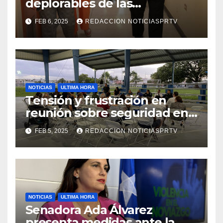
deplorables de las
facilidades el Departamento
FEB 6, 2025
REDACCION NOTICIASPRTV
de la Salud en Mayagüez
NOTICIAS
ULTIMA HORA
Tensión y frustración en
reunión sobre seguridad en
Reparto Metropolitano
FEB 5, 2025
REDACCION NOTICIASPRTV
NOTICIAS
ULTIMA HORA
Senadora Ada Álvarez
presenta medidas ante la