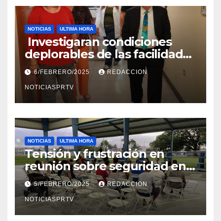
NOTICIAS
ULTIMA HORA
Investigaran condiciones
deplorables de las facilidades
el Departamento de la Salud
6/FEBRERO/2025
REDACCION
en Mayagüez
NOTICIASPRTV
NOTICIAS
ULTIMA HORA
Tensión y frustración en
reunión sobre seguridad en
Reparto Metropolitano
5/FEBRERO/2025
REDACCION
NOTICIASPRTV