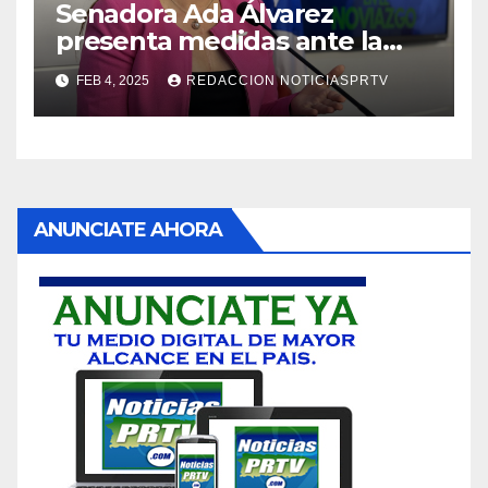
Senadora Ada Álvarez
presenta medidas ante la
violencia en el noviazgo
FEB 4, 2025
REDACCION NOTICIASPRTV
ANUNCIATE AHORA