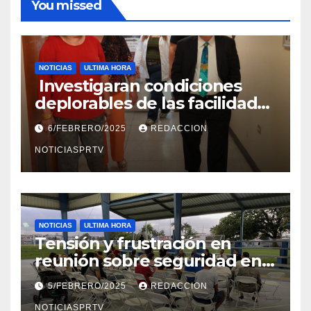
You missed
NOTICIAS
ULTIMA HORA
Investigaran condiciones
deplorables de las facilidades
el Departamento de la Salud
6/FEBRERO/2025
REDACCION
en Mayagüez
NOTICIASPRTV
NOTICIAS
ULTIMA HORA
Tensión y frustración en
reunión sobre seguridad en
Reparto Metropolitano
5/FEBRERO/2025
REDACCION
NOTICIASPRTV