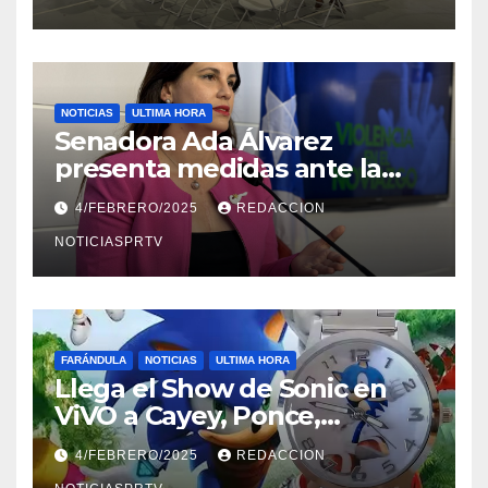
NOTICIAS
ULTIMA HORA
Senadora Ada Álvarez
presenta medidas ante la
violencia en el noviazgo
4/FEBRERO/2025
REDACCION
NOTICIASPRTV
FARÁNDULA
NOTICIAS
ULTIMA HORA
Llega el Show de Sonic en
ViVO a Cayey, Ponce,
Barceloneta y Humacao,
4/FEBRERO/2025
REDACCION
Relojes gratis para el que