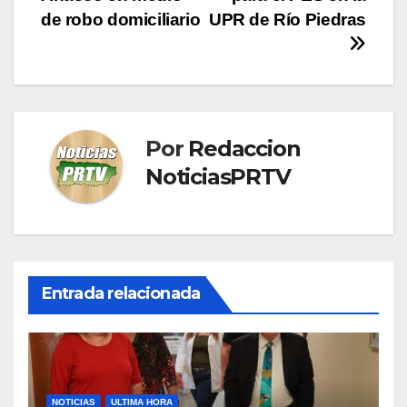
entradas
de robo domiciliario
UPR de Río Piedras
Por
Redaccion
NoticiasPRTV
Entrada relacionada
NOTICIAS
ULTIMA HORA