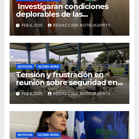
Investigaran condiciones
deplorables de las
facilidades el Departamento
FEB 6, 2025
REDACCION NOTICIASPRTV
de la Salud en Mayagüez
NOTICIAS
ULTIMA HORA
Tensión y frustración en
reunión sobre seguridad en
Reparto Metropolitano
FEB 5, 2025
REDACCION NOTICIASPRTV
NOTICIAS
ULTIMA HORA