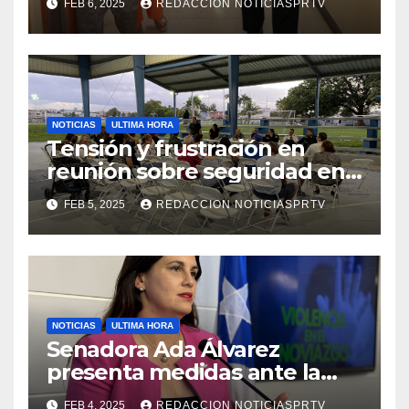
FEB 6, 2025
REDACCION NOTICIASPRTV
de la Salud en Mayagüez
NOTICIAS
ULTIMA HORA
Tensión y frustración en
reunión sobre seguridad en
Reparto Metropolitano
FEB 5, 2025
REDACCION NOTICIASPRTV
NOTICIAS
ULTIMA HORA
Senadora Ada Álvarez
presenta medidas ante la
violencia en el noviazgo
FEB 4, 2025
REDACCION NOTICIASPRTV