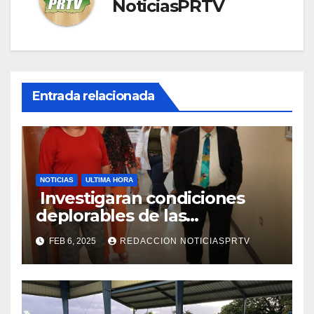
NoticiasPRTV
Entrada relacionada
NOTICIAS
ULTIMA HORA
Investigaran condiciones
deplorables de las
facilidades el Departamento
FEB 6, 2025
REDACCION NOTICIASPRTV
de la Salud en Mayagüez