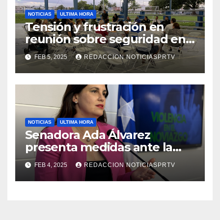
NOTICIAS
ULTIMA HORA
Tensión y frustración en
reunión sobre seguridad en
Reparto Metropolitano
FEB 5, 2025
REDACCION NOTICIASPRTV
NOTICIAS
ULTIMA HORA
Senadora Ada Álvarez
presenta medidas ante la
violencia en el noviazgo
FEB 4, 2025
REDACCION NOTICIASPRTV