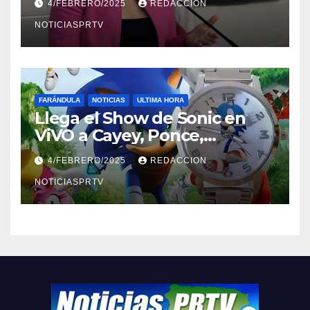
4/FEBRERO/2025
REDACCION
NOTICIASPRTV
FARÁNDULA
NOTICIAS
ULTIMA HORA
Llega el Show de Sonic en
ViVO a Cayey, Ponce,
Barceloneta y Humacao,
4/FEBRERO/2025
REDACCION
Relojes gratis para el que
compre ahora….
NOTICIASPRTV