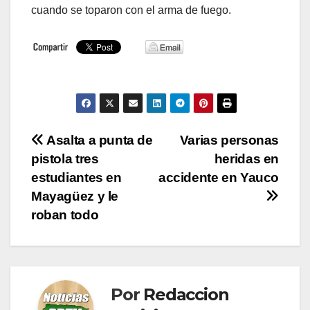
cuando se toparon con el arma de fuego.
Navegación
Asalta a punta de
Varias personas
pistola tres
heridas en
de
estudiantes en
accidente en Yauco
entradas
Mayagüez y le
roban todo
Por
Redaccion