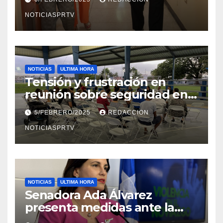
en Mayagüez
NOTICIASPRTV
NOTICIAS
ULTIMA HORA
Tensión y frustración en
reunión sobre seguridad en
Reparto Metropolitano
5/FEBRERO/2025
REDACCION
NOTICIASPRTV
NOTICIAS
ULTIMA HORA
Senadora Ada Álvarez
presenta medidas ante la
violencia en el noviazgo