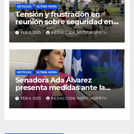
NOTICIAS
ULTIMA HORA
Tensión y frustración en
reunión sobre seguridad en
Reparto Metropolitano
FEB 5, 2025
REDACCION NOTICIASPRTV
NOTICIAS
ULTIMA HORA
Senadora Ada Álvarez
presenta medidas ante la
violencia en el noviazgo
FEB 4, 2025
REDACCION NOTICIASPRTV