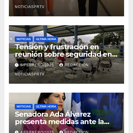
en Mayagüez
NOTICIASPRTV
NOTICIAS
ULTIMA HORA
Tensión y frustración en
reunión sobre seguridad en
Reparto Metropolitano
5/FEBRERO/2025
REDACCION
NOTICIASPRTV
NOTICIAS
ULTIMA HORA
Senadora Ada Álvarez
presenta medidas ante la
violencia en el noviazgo
4/FEBRERO/2025
REDACCION