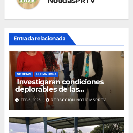
NoticiasPRTV
Entrada relacionada
NOTICIAS
ULTIMA HORA
Investigaran condiciones
deplorables de las
facilidades el Departamento
FEB 6, 2025
REDACCION NOTICIASPRTV
de la Salud en Mayagüez