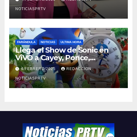
NOTICIASPRTV
FARÁNDULA
NOTICIAS
ULTIMA HORA
Llega el Show de Sonic en
ViVO a Cayey, Ponce,
Barceloneta y Humacao,
4/FEBRERO/2025
REDACCION
Relojes gratis para el que
compre ahora….
NOTICIASPRTV