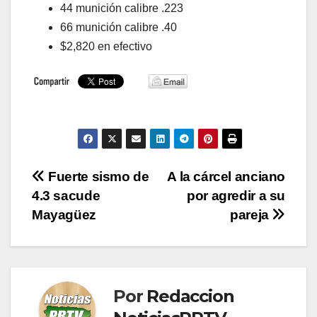
44 munición calibre .223
66 munición calibre .40
$2,820 en efectivo
Navegación
Fuerte sismo de
A la cárcel anciano
4.3 sacude
por agredir a su
de
Mayagüez
pareja
entradas
Por
Redaccion