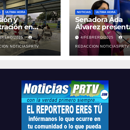
S
ULTIMA HORA
NOTICIAS
ULTIMA HORA
ión y
Senadora Ada
tración en
Álvarez present
ión sobre
medidas ante la
EBRERO/2025
4/FEBRERO/2025
ridad en
violencia en el
arto
ION NOTICIASPRTV
noviazgo
REDACCION NOTICIASPRTV
opolitano