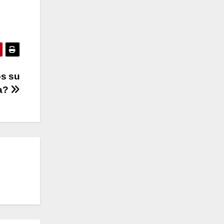
os su
ta?