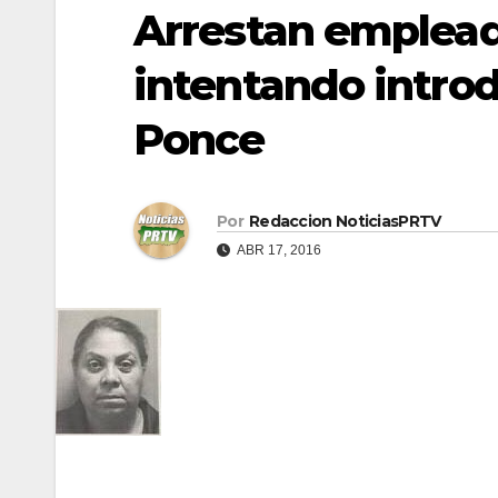
Arrestan emplead
intentando introd
Ponce
Por
Redaccion NoticiasPRTV
ABR 17, 2016