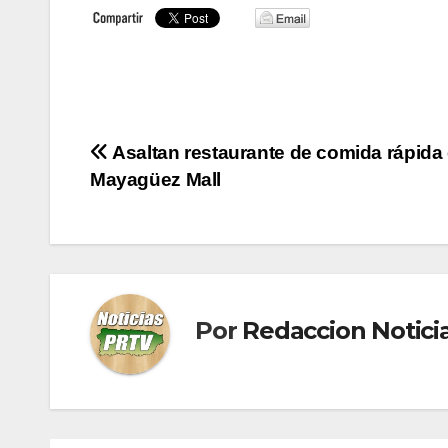
Navegación
Asaltan restaurante de comida rápida
Mayagüez Mall
de
entradas
Por
Redaccion Notic