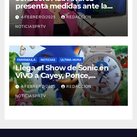
presenta medidas ante la
violencia en el noviazgo
4/FEBRERO/2025
REDACCION
NOTICIASPRTV
FARÁNDULA
NOTICIAS
ULTIMA HORA
Llega el Show de Sonic en
ViVO a Cayey, Ponce,
Barceloneta y Humacao,
4/FEBRERO/2025
REDACCION
Relojes gratis para el que
compre ahora….
NOTICIASPRTV