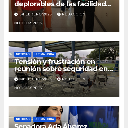
deplorables de las facilidades
el Departamento de la Salud
6/FEBRERO/2025
REDACCION
en Mayagüez
NOTICIASPRTV
NOTICIAS
ULTIMA HORA
Tensión y frustración en
reunión sobre seguridad en
Reparto Metropolitano
5/FEBRERO/2025
REDACCION
NOTICIASPRTV
NOTICIAS
ULTIMA HORA
Senadora Ada Álvarez