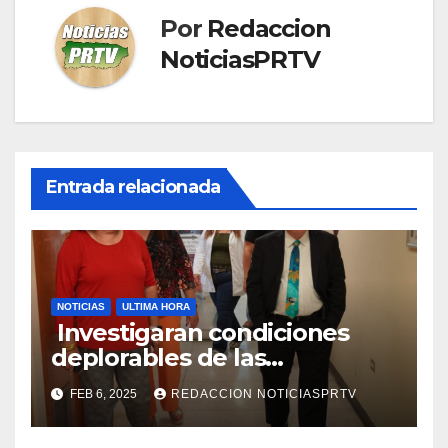
Por
Redaccion
NoticiasPRTV
Entrada relacionada
NOTICIAS
ULTIMA HORA
Investigaran condiciones
deplorables de las
facilidades el Departamento
FEB 6, 2025
REDACCION NOTICIASPRTV
de la Salud en Mayagüez