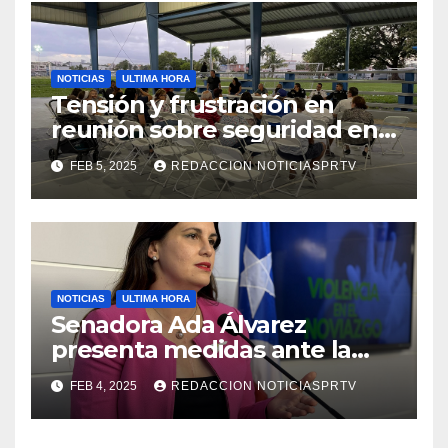
NOTICIAS
ULTIMA HORA
Tensión y frustración en
reunión sobre seguridad en
Reparto Metropolitano
FEB 5, 2025
REDACCION NOTICIASPRTV
NOTICIAS
ULTIMA HORA
Senadora Ada Álvarez
presenta medidas ante la
violencia en el noviazgo
FEB 4, 2025
REDACCION NOTICIASPRTV