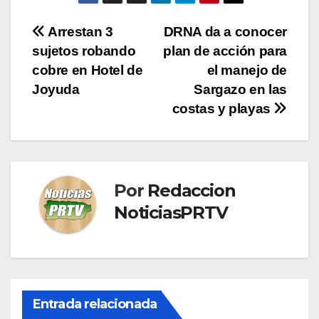
Navegación
Arrestan 3
DRNA da a conocer
sujetos robando
plan de acción para
de
cobre en Hotel de
el manejo de
entradas
Joyuda
Sargazo en las
costas y playas
Por
Redaccion
NoticiasPRTV
Entrada relacionada