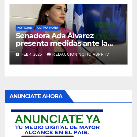
NOTICIAS
ULTIMA HORA
Senadora Ada Álvarez
presenta medidas ante la
violencia en el noviazgo
FEB 4, 2025
REDACCION NOTICIASPRTV
ANUNCIATE AHORA