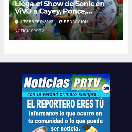
Llega el Show de Sonic en
ViVO a Cayey, Ponce,
Barceloneta y Humacao,
4/FEBRERO/2025
REDACCION
Relojes gratis para el que
compre ahora….
NOTICIASPRTV