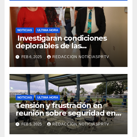
NOTICIAS
ULTIMA HORA
Investigaran condiciones
deplorables de las
facilidades el Departamento
FEB 6, 2025
REDACCION NOTICIASPRTV
de la Salud en Mayagüez
NOTICIAS
ULTIMA HORA
Tensión y frustración en
reunión sobre seguridad en
Reparto Metropolitano
FEB 5, 2025
REDACCION NOTICIASPRTV