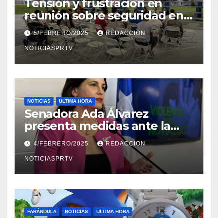
Tensión y frustración en
reunión sobre seguridad en
Reparto Metropolitano
5/FEBRERO/2025
REDACCION
NOTICIASPRTV
NOTICIAS
ULTIMA HORA
Senadora Ada Álvarez
presenta medidas ante la
violencia en el noviazgo
4/FEBRERO/2025
REDACCION
NOTICIASPRTV
FARÁNDULA
NOTICIAS
ULTIMA HORA