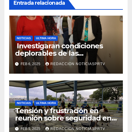
Entrada relacionada
NOTICIAS
ULTIMA HORA
Investigaran condiciones
deplorables de las
facilidades el Departamento
FEB 6, 2025
REDACCION NOTICIASPRTV
de la Salud en Mayagüez
NOTICIAS
ULTIMA HORA
Tensión y frustración en
reunión sobre seguridad en
Reparto Metropolitano
FEB 5, 2025
REDACCION NOTICIASPRTV