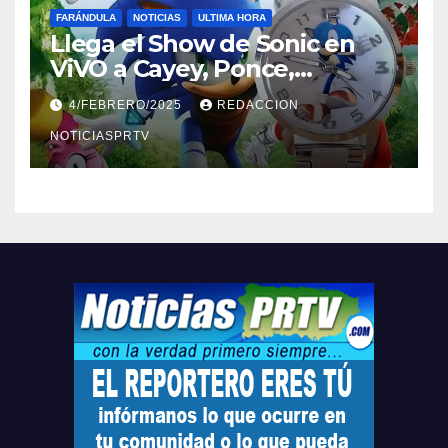
FARÁNDULA
NOTICIAS
ULTIMA HORA
Llega el Show de Sonic en
ViVO a Cayey, Ponce,
Barceloneta y Humacao,
4/FEBRERO/2025
REDACCION
Relojes gratis para el que
compre ahora….
NOTICIASPRTV