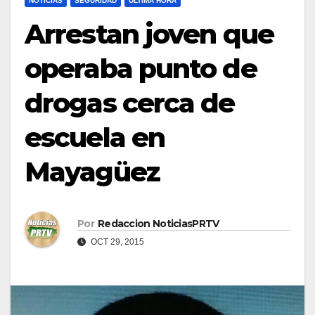
NOTICIAS
SEGURIDAD
ULTIMA HORA
Arrestan joven que
operaba punto de
drogas cerca de
escuela en
Mayagüez
Por
Redaccion NoticiasPRTV
OCT 29, 2015