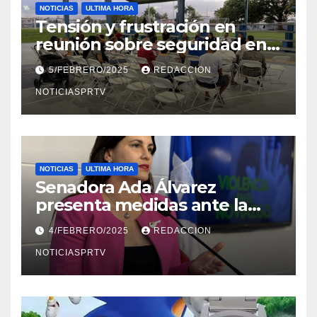
NOTICIAS
ULTIMA HORA
Tensión y frustración en
reunión sobre seguridad en
Reparto Metropolitano
5/FEBRERO/2025
REDACCION
NOTICIASPRTV
NOTICIAS
ULTIMA HORA
Senadora Ada Álvarez
presenta medidas ante la
violencia en el noviazgo
4/FEBRERO/2025
REDACCION
NOTICIASPRTV