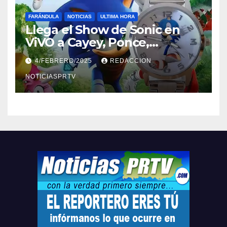
FARÁNDULA
NOTICIAS
ULTIMA HORA
Llega el Show de Sonic en
ViVO a Cayey, Ponce,
Barceloneta y Humacao,
4/FEBRERO/2025
REDACCION
Relojes gratis para el que
compre ahora….
NOTICIASPRTV