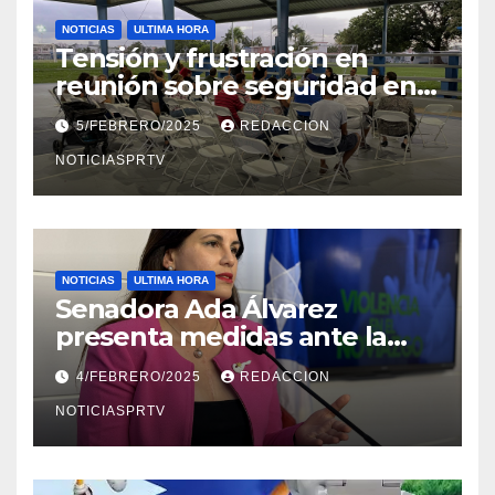
NOTICIAS
ULTIMA HORA
Tensión y frustración en
reunión sobre seguridad en
Reparto Metropolitano
5/FEBRERO/2025
REDACCION
NOTICIASPRTV
NOTICIAS
ULTIMA HORA
Senadora Ada Álvarez
presenta medidas ante la
violencia en el noviazgo
4/FEBRERO/2025
REDACCION
NOTICIASPRTV