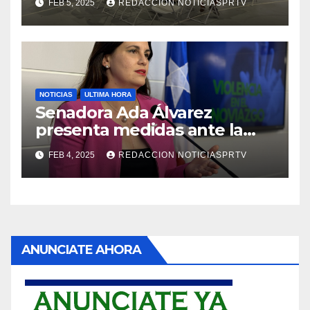
FEB 5, 2025
REDACCION NOTICIASPRTV
NOTICIAS
ULTIMA HORA
Senadora Ada Álvarez
presenta medidas ante la
violencia en el noviazgo
FEB 4, 2025
REDACCION NOTICIASPRTV
ANUNCIATE AHORA