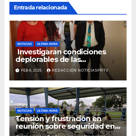
Entrada relacionada
NOTICIAS
ULTIMA HORA
Investigaran condiciones
deplorables de las
facilidades el Departamento
FEB 6, 2025
REDACCION NOTICIASPRTV
de la Salud en Mayagüez
NOTICIAS
ULTIMA HORA
Tensión y frustración en
reunión sobre seguridad en
Reparto Metropolitano