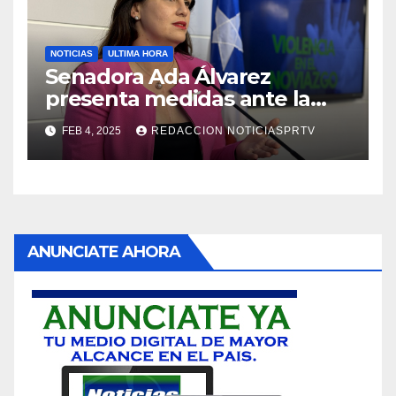
NOTICIAS
ULTIMA HORA
Senadora Ada Álvarez
presenta medidas ante la
violencia en el noviazgo
FEB 4, 2025
REDACCION NOTICIASPRTV
ANUNCIATE AHORA