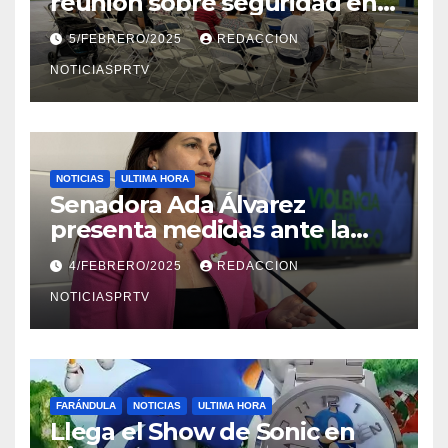
reunión sobre seguridad en
Reparto Metropolitano
5/FEBRERO/2025
REDACCION
NOTICIASPRTV
NOTICIAS
ULTIMA HORA
Senadora Ada Álvarez
presenta medidas ante la
violencia en el noviazgo
4/FEBRERO/2025
REDACCION
NOTICIASPRTV
FARÁNDULA
NOTICIAS
ULTIMA HORA
Llega el Show de Sonic en