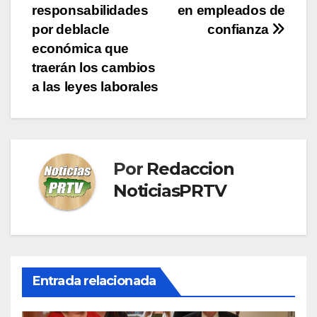
de
responsabilidades
en empleados de
entradas
por deblacle
confianza
económica que
traerán los cambios
a las leyes laborales
Por
Redaccion
NoticiasPRTV
Entrada relacionada