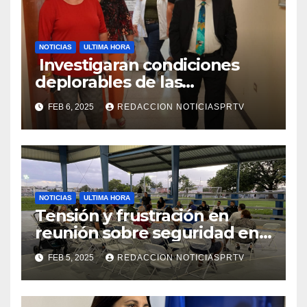
NOTICIAS
ULTIMA HORA
Investigaran condiciones
deplorables de las
facilidades el Departamento
FEB 6, 2025
REDACCION NOTICIASPRTV
de la Salud en Mayagüez
NOTICIAS
ULTIMA HORA
Tensión y frustración en
reunión sobre seguridad en
Reparto Metropolitano
FEB 5, 2025
REDACCION NOTICIASPRTV