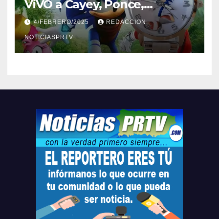
ViVO a Cayey, Ponce,
Barceloneta y Humacao,
4/FEBRERO/2025
REDACCION
Relojes gratis para el que
compre ahora….
NOTICIASPRTV