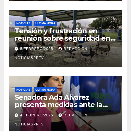
NOTICIAS
ULTIMA HORA
Tensión y frustración en
reunión sobre seguridad en
Reparto Metropolitano
5/FEBRERO/2025
REDACCION
NOTICIASPRTV
NOTICIAS
ULTIMA HORA
Senadora Ada Álvarez
presenta medidas ante la
violencia en el noviazgo
4/FEBRERO/2025
REDACCION
NOTICIASPRTV