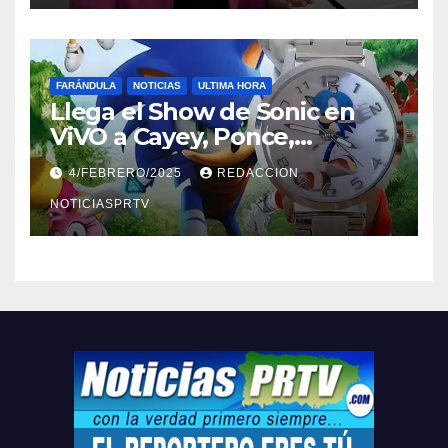
FARÁNDULA
NOTICIAS
ULTIMA HORA
Llega el Show de Sonic en
ViVO a Cayey, Ponce,
Barceloneta y Humacao,
4/FEBRERO/2025
REDACCION
Relojes gratis para el que
compre ahora….
NOTICIASPRTV