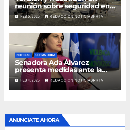
reunión sobre seguridad en
Reparto Metropolitano
FEB 5, 2025
REDACCION NOTICIASPRTV
NOTICIAS
ULTIMA HORA
Senadora Ada Álvarez
presenta medidas ante la
violencia en el noviazgo
FEB 4, 2025
REDACCION NOTICIASPRTV
ANUNCIATE AHORA