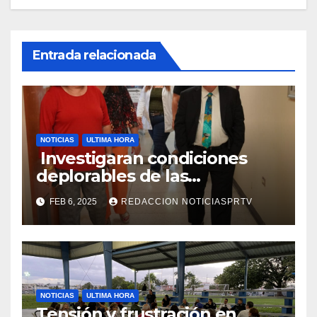
Entrada relacionada
NOTICIAS
ULTIMA HORA
Investigaran condiciones
deplorables de las
facilidades el Departamento
FEB 6, 2025
REDACCION NOTICIASPRTV
de la Salud en Mayagüez
NOTICIAS
ULTIMA HORA
Tensión y frustración en