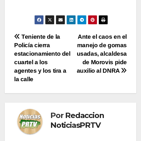
Navegación
Teniente de la
Ante el caos en el
Policía cierra
manejo de gomas
de
estacionamiento del
usadas, alcaldesa
entradas
cuartel a los
de Morovis pide
agentes y los tira a
auxilio al DNRA
la calle
Por
Redaccion
NoticiasPRTV